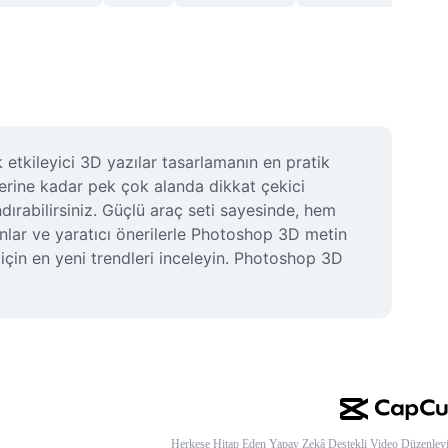
etkileyici 3D yazılar tasarlamanın en pratik 
lerine kadar pek çok alanda dikkat çekici 
dırabilirsiniz. Güçlü araç seti sayesinde, hem 
onlar ve yaratıcı önerilerle Photoshop 3D metin 
çin en yeni trendleri inceleyin. Photoshop 3D 
Herkese Hitap Eden Yapay Zekâ Destekli Video Düzenleyi