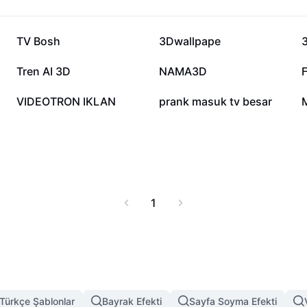
i trendleri inceleyin.
endirin ve hedef
103,2 B
102,2 B
TV Bosh
3Dwallpape
13 B
11,1 B
Tren AI 3D
NAMA3D
1,3 B
1,2 B
VIDEOTRON IKLAN
prank masuk tv besar
M
1
Türkçe Şablonlar
Bayrak Efekti
Sayfa Soyma Efekti