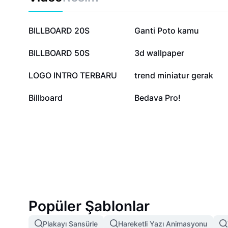
projenizin stiline uygun profesyonel sonuçlar için en yen
Photoshop 3D metinle içeriklerinizi görsel olarak güçl
kitlenizin ilgisini çekin!
850,3 B
122,8 B
BILLBOARD 20S
Ganti Poto kamu
28 B
14 B
BILLBOARD 50S
3d wallpaper
6,6 B
4,4 B
LOGO INTRO TERBARU
trend miniatur gerak
317
260
Billboard
Bedava Pro!
Popüler Şablonlar
Plakayı Sansürle
Hareketli Yazı Animasyonu