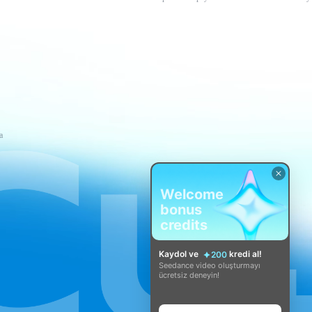
a
Welcome
bonus
credits
Kaydol ve
kredi al!
200
Seedance video oluşturmayı
ücretsiz deneyin!