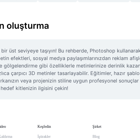
n oluşturma
 bir üst seviyeye taşıyın! Bu rehberde, Photoshop kullanarak 
metin efektleri, sosyal medya paylaşımlarınızdan reklam afiş
e gölgelendirme gibi özelliklerle metinlerinize derinlik kazan
lıca çarpıcı 3D metinler tasarlayabilir. Eğitimler, hazır şabl
anızın veya projenizin stiline uygun profesyonel sonuçlar i
hedef kitlenizin ilgisini çekin!
ideo
Keşfedin
Şirket
Kaldırma
İştirakler
Blog