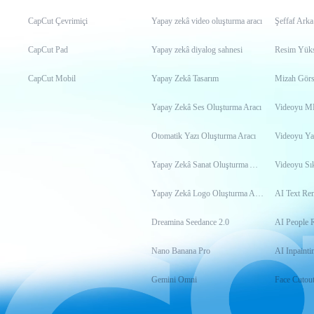
CapCut Çevrimiçi
Yapay zekâ video oluşturma aracı
Şeffaf Arka
CapCut Pad
Yapay zekâ diyalog sahnesi
Resim Yükse
CapCut Mobil
Yapay Zekâ Tasarım
Mizah Görs
Yapay Zekâ Ses Oluşturma Aracı
Otomatik Yazı Oluşturma Aracı
Videoyu Ya
Yapay Zekâ Sanat Oluşturma Aracı
Videoyu Sık
Yapay Zekâ Logo Oluşturma Aracı
AI Text Re
Dreamina Seedance 2.0
AI People 
Nano Banana Pro
AI Inpainti
Gemini Omni
Face Cutou