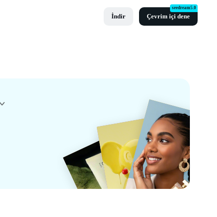
seedream5.0
İndir
Çevrim içi dene