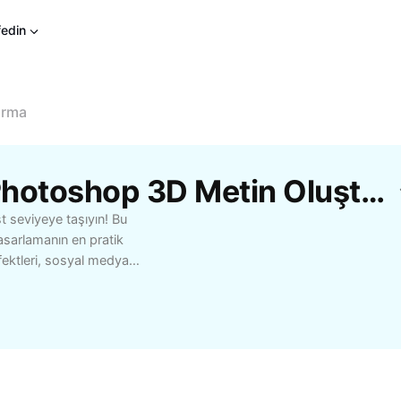
fedin
urma
CapCut'Tan Ücretsiz Photoshop 3D Metin Oluşturma Şablonları
st seviyeye taşıyın! Bu
asarlamanın en pratik
efektleri, sosyal medya
nda dikkat çekici
gelendirme gibi
üçlü araç seti sayesinde,
ıca çarpıcı 3D metinler
nerilerle Photoshop 3D
arkanızın veya