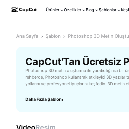
Ürünler
Özellikler
Blog
Şablonlar
Keş
Ana Sayfa
Şablon
Photoshop 3D Metin Oluşt
>
>
Photoshop 3D metin oluşturma ile yaratıcılığınızı bir ü
rehberde, Photoshop kullanarak etkileyici 3D yazılar t
yollarını ve profesyonel ipuçlarını keşfedin. 3D metin 
paylaşımlarınızdan reklam afişlerine kadar pek çok ala
sonuçlar sunar. Katman efektleri, renk geçişleri ve göl
Daha Fazla Şablon
›
özelliklerle metinlerinize derinlik kazandırabilirsiniz. G
hem yeni başlayanlar hem de deneyimli kullanıcılar hızl
tasarlayabilir. Eğitimler, hazır şablonlar ve yaratıcı ö
metin oluşturma sürecinde zamandan tasarruf edin. M
Video
Resim