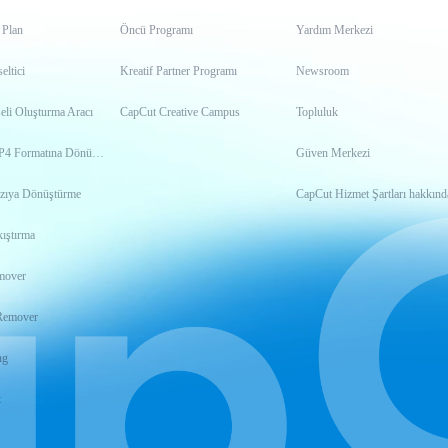
 Plan
Öncü Programı
Yardım Merkezi
ltici
Kreatif Partner Programı
Newsroom
eli Oluşturma Aracı
CapCut Creative Campus
Topluluk
Videoyu MP4 Formatına Dönüştürme
Güven Merkezi
zıya Dönüştürme
CapCut Hizmet Şartları hakkınd
ıştırma
mover
Remover
ng
t