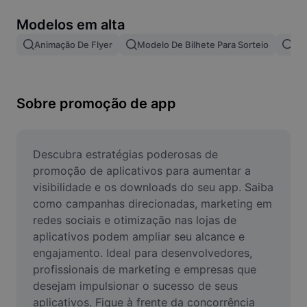
Remover plano de fundo de imagem
Modelos em alta
Mesclar imagens
Animação De Flyer
Modelo De Bilhete Para Sorteio
Te
Melhorar Imagem
Redimensionar Imagem
Sobre promoção de app
Editar Imagem Online
Criador de Memes
Descubra estratégias poderosas de 
promoção de aplicativos para aumentar a 
AI Text Remover
visibilidade e os downloads do seu app. Saiba 
como campanhas direcionadas, marketing em 
AI People Remover
redes sociais e otimização nas lojas de 
aplicativos podem ampliar seu alcance e 
AI Inpainting
engajamento. Ideal para desenvolvedores, 
Face Cutout
profissionais de marketing e empresas que 
desejam impulsionar o sucesso de seus 
aplicativos. Fique à frente da concorrência 