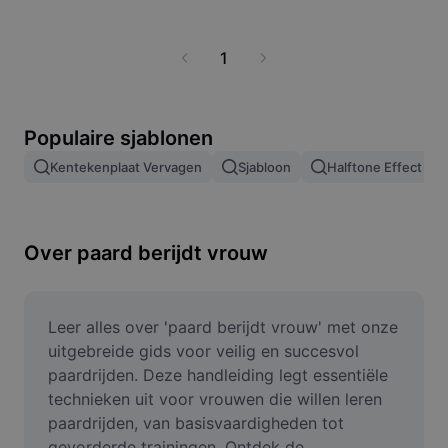
Zakelijke sjablonen
elke rit. Ideaal voor vrouwen die streven naar meer
Marketing
kennis, veiligheid en succes in de paardensport.
Vertrouwenscentrum
Tekst en audio
1
Lifestyle en vlogs
Branchesjablonen
Hulpcentrum
Automatische ondertitels
Aangepast ontwerp
Samenvattingssjablonen
Populaire sjablonen
Ondertitelsjablonen
Meer
Perskamer
Kentekenplaat Vervagen
Sjabloon
Halftone Effect
Spraakherkenning
Over CapCuts Gebruiksvoorwaarden
Tekst-naar-spraak
Bronnen
Dreamina Seedance 2.0 Launch
Over paard berijdt vrouw
Instructiegidsen
Aangepaste stemmen
Markttrends
Spraak verbeteren
Leer alles over 'paard berijdt vrouw' met onze 
Topkeuzes
Ruis verminderen
uitgebreide gids voor veilig en succesvol 
paardrijden. Deze handleiding legt essentiële 
Sjabloontrends en -tips
technieken uit voor vrouwen die willen leren 
Afbeelding
paardrijden, van basisvaardigheden tot 
Meer
gevorderde trainingen. Ontdek de 