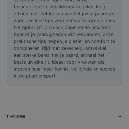
Afbeeldingsachtergrond verwijderen
belangrijkste veiligheidsmaatregelen, krijg 
advies over het kiezen van het juiste paard en 
Afbeeldingen samenvoegen
zadel, en lees tips voor zelfvertrouwen tijdens 
het rijden. Of je nu een beginnende amazone 
Afbeeldingsverbeteraar
bent of je vaardigheden wilt verbeteren, onze 
Afbeeldingsformaat wijzigen
praktische tips helpen je plezier en comfort te 
combineren. Rijd met zekerheid, ontwikkel 
Online foto-editor
een sterke band met je paard, en haal het 
beste uit elke rit. Ideaal voor vrouwen die 
Memegenerator
streven naar meer kennis, veiligheid en succes 
in de paardensport.
AI Text Remover
AI People Remover
AI Inpainting
Face Cutout
Producten