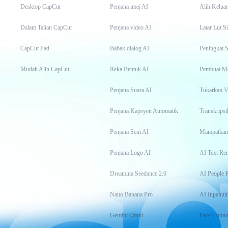
Desktop CapCut
Penjana imej AI
Alih Keluar
Dalam Talian CapCut
Penjana video AI
Latar Lut S
CapCut Pad
Babak dialog AI
Peningkat S
Mudah Alih CapCut
Reka Bentuk AI
Pembuat M
Penjana Suara AI
Tukarkan 
Penjana Kapsyen Automatik
Penjana Seni AI
Mampatkan
Penjana Logo AI
AI Text Re
Dreamina Seedance 2.0
AI People 
Nano Banana Pro
AI Inpainti
Gemini Omni
Face Cutou