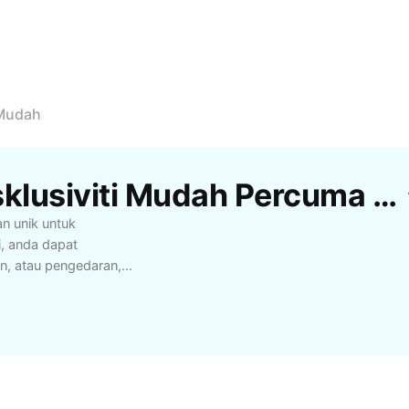
 Mudah
Templat Perjanjian Eksklusiviti Mudah Percuma Oleh CapCut
n unik untuk
, anda dapat
n, atau pengedaran,
-ciri utama perjanjian
erma yang jelas, dan
ibat. Ia amat
yang ingin
mpleks. Gunakan
njian eksklusiviti