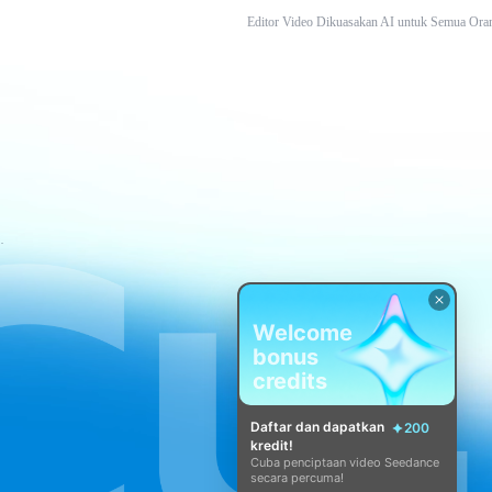
Editor Video Dikuasakan AI untuk Semua Ora
atan CapCut
Welcome
bonus
credits
Daftar dan dapatkan
200
kredit!
Cuba penciptaan video Seedance
secara percuma!