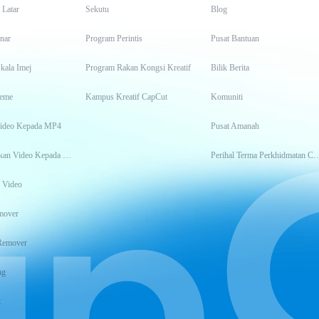
 Latar
Sekutu
Blog
inar
Program Perintis
Pusat Bantuan
kala Imej
Program Rakan Kongsi Kreatif
Bilik Berita
eme
Kampus Kreatif CapCut
Komuniti
Video Kepada MP4
Pusat Amanah
Transkripsikan Video Kepada Teks
Perihal Terma Perkhidm
 Video
mover
Remover
ng
t