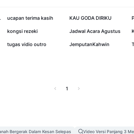
, atau kerjasama
h di sisi undang-
cara perjanjian ini
26.5K
9K
ahkan
ucapan terima kasih
KAU GODA DIRIKU
emui solusi mudah,
ah.
1K
978
kongsi rezeki
Jadwal Acara Agustus
189
5
tugas vidio outro
JemputanKahwin
T
1
anah Bergerak Dalam Kesan Selepas
Video Versi Panjang 3 Me