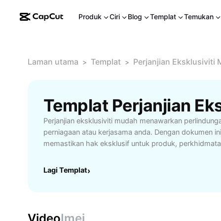
Produk
Ciri
Blog
Templat
Temukan
Laman utama
Templat
Perjanjian Eksklusiviti
>
>
Perjanjian eksklusiviti mudah menawarkan perlindunga
perniagaan atau kerjasama anda. Dengan dokumen ini
memastikan hak eksklusif untuk produk, perkhidmata
sekaligus mengurangkan risiko persaingan. Ketahui ciri
eksklusiviti mudah seperti struktur kontrak ringkas, t
Lagi Templat
›
keupayaan menyesuaikan dengan keperluan pihak terl
bermanfaat untuk usahawan, pengedar, dan syarikat 
mengukuhkan kerjasama tanpa tekanan dokumen ko
contoh dan panduan praktikal untuk menyediakan perja
Video
Imej