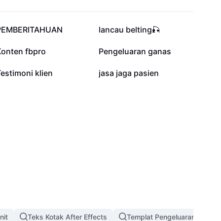
3.9K
2.9K
PEMBERITAHUAN
lancau belting🎣
963
770
Konten fbpro
Pengeluaran ganas
2
1
estimoni klien
jasa jaga pasien
nit
Teks Kotak After Effects
Templat Pengeluaran Video