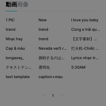
ビジネスのテンプレート
動画
画像
マーケティング
トラストセンター
テキストとオーディオ
ライフスタイル＆ブイログ
12.8万
10.5万
10万
産業のテンプレート
1 PIC
ヘルプセンター
New
I love you baby
自動キャプション
カスタムデザイン
5.9万
3.8万
2.8万
trend
trend
Cùng e trải qua mùa
振り返りのテンプレート
キャプションテンプレート
その他
ニュースルーム
2.5万
1.5万
1.2万
Nhạc hay
trend
【文字素材】クエスチョン❓
音声認識
CapCutの利用規約について
9841
9325
7809
Cap & màu
Nevada ver5 remix
打火机-Chiếc bật lửa
テキスト読み上げ
リソース
Dreamina Seedance 2.0 Launch
7157
7042
6798
longaoey_
挑戦するのは簡単じゃないけど
Lyrics nhạc trung
ハウツーガイド
カスタム音声
3817
1132
872
テキストテンプレート/画像4枚
透明化
5:20AM
マーケットトレンド
声を加工
190
91
text template
caption+mau
ピックアップ
ノイズ軽減
テンプレートのトレンドとヒント
1
画像
その他