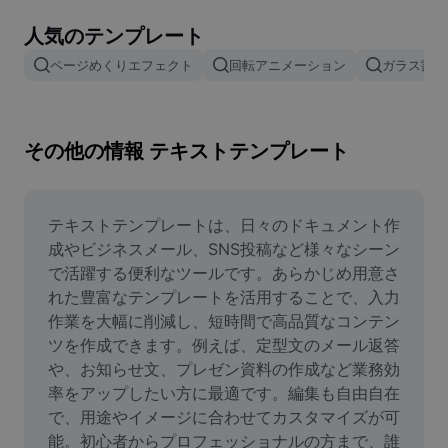
画像背景削除
人気のテンプレート
画像結合
ページめくりエフェクト
回転アニメーション
ガラス割れ
画像補正ツール
画像サイズ変更
その他の情報 テキストテンプレート
オンライン写真エディター
ミームジェネレーター
テキストテンプレートは、日々のドキュメント作
成やビジネスメール、SNS投稿など様々なシーン
AI Text Remover
で活躍する便利なツールです。あらかじめ用意さ
れた豊富なテンプレートを活用することで、入力
AI People Remover
作業を大幅に削減し、短時間で高品質なコンテン
ツを作成できます。例えば、定型文のメール返答
AI Inpainting
や、お知らせ文、プレゼン資料の作成など業務効
Face Cutout
率をアップしたい方に最適です。編集も自由自在
で、用途やイメージに合わせてカスタマイズが可
能。初心者からプロフェッショナルの方まで、誰