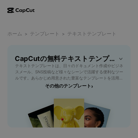
AI作成
機能
その他の情報
CapCutデスクトップ
ホーム
ソーシャルメディアのテンプレート
テンプレート
テキストテンプレート
>
>
AIデザイン
AIツール
コミュニティ
CapCutオンライン
ホリデーのテンプレート
動画スタジオ
動画エディター＆ジェネレーター
CapCutの無料テキストテンプレートテンプレート
CapCut Pad
その他
取り組み
テキストテンプレートは、日々のドキュメント作成やビジネ
AI動画ジェネレーター
画像エディター＆ジェネレーター
CapCutモバイル
スメール、SNS投稿など様々なシーンで活躍する便利なツー
アフィリエイト
ルです。あらかじめ用意された豊富なテンプレートを活用す
AI画像ジェネレーター
音声ジェネレーター＆エディター
Dreamina AI
ることで、入力作業を大幅に削減し、短時間で高品質なコン
その他のテンプレート
›
カレンダーのテンプレート
パイオニアプログラム
テンツを作成できます。例えば、定型文のメール返答や、お
AI画像補正ツール
その他
Pippit AI
知らせ文、プレゼン資料の作成など業務効率をアップしたい
アニバーサリーのテンプレート
方に最適です。編集も自由自在で、用途やイメージに合わせ
クリエイティブパートナープログラム
Dreamina Seedance 2.5
てカスタマイズが可能。初心者からプロフェッショナルの方
まで、誰でも直感的に使いやすいインターフェースで安心で
CapCutクリエイティブキャンパス
ユースケース
Nano Banana Pro
す。チームでの共有や履歴管理機能も搭載しているので、複
エフェクトのテンプレート
数メンバーでの業務にもピッタリ。今すぐテキストテンプレ
ソーシャルメディア
Gemini Omni
ートを利用して、作業の自動化と効率化を体験しましょう。
ヘルプ