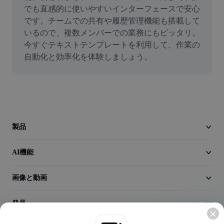
動画
でも直感的に使いやすいインターフェースで安心
です。チームでの共有や履歴管理機能も搭載して
動画背景削除
いるので、複数メンバーでの業務にもピッタリ。
今すぐテキストテンプレートを利用して、作業の
品質向上
自動化と効率化を体験しましょう。
動画エディター
動画のトリミング
動画への字幕追加
製品
動画コンバーター
AI機能
画像と動画
発見