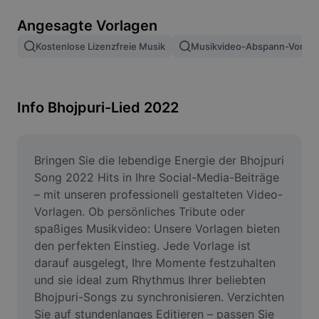
Bildhintergrund entfernen
Angesagte Vorlagen
Bilder zusammenfügen
Kostenlose Lizenzfreie Musik
Musikvideo-Abspann-Vorlag
Bildoptimierung
Bildgröße ändern
Info Bhojpuri-Lied 2022
Online-Fotoeditor
Meme-Generator
Bringen Sie die lebendige Energie der Bhojpuri 
Song 2022 Hits in Ihre Social-Media-Beiträge 
AI Text Remover
– mit unseren professionell gestalteten Video-
Vorlagen. Ob persönliches Tribute oder 
AI People Remover
spaßiges Musikvideo: Unsere Vorlagen bieten 
den perfekten Einstieg. Jede Vorlage ist 
AI Inpainting
darauf ausgelegt, Ihre Momente festzuhalten 
Face Cutout
und sie ideal zum Rhythmus Ihrer beliebten 
Bhojpuri-Songs zu synchronisieren. Verzichten 
Sie auf stundenlanges Editieren – passen Sie 