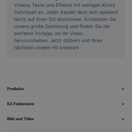
Video
Videos, Texte und Effekte mit wenigen Klicks 
individuell an. Jeder Aspekt lässt sich spielend 
Videohintergrund entfernen
leicht auf Ihren Stil abstimmen. Entdecken Sie 
unsere große Sammlung und finden Sie die 
Qualität verbessern
perfekte Vorlage, um Ihr Video 
hervorzuheben. Jetzt stöbern und Ihren 
Videoeditor
nächsten viralen Hit kreieren!
Video zuschneiden
Untertitel zu Videos hinzufügen
Videokonverter
Produkte
KI-Funktionen
Bild und Video