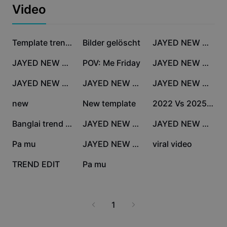
Business-Vorlagen
Video
Marketing
Vertrauenszentrum
Text und Audio
Lifestyle und Vlogs
43.449
40.828
33.945
Branchenvorlagen
Hilfezentrum
Template trending
Bilder gelöscht
JAYED NEW MASTER
Automatische Untertitel
Benutzerdefiniertes Design
27.312
17.006
16.954
JAYED NEW MASTER
POV: Me Friday
JAYED NEW MASTER
Rückblick-Vorlagen
Untertitelvorlagen
Mehr
Newsroom
16.194
15.977
15.770
JAYED NEW MASTER
JAYED NEW MASTER
JAYED NEW MASTER
Spracherkennung
Über die CapCut-Nutzungsbedingungen
14.379
12.315
9575
new
New template
2022 Vs 2025 Pic
Sprachausgabe
Ressourcen
Dreamina Seedance 2.0 Launch
7765
7497
5955
Banglai trend music
JAYED NEW MASTER
JAYED NEW MASTER
Anleitungen
Benutzerdefinierte Stimmen
5938
5761
5144
Pa mu
JAYED NEW MASTER
viral video
Markttrends
Stimme optimieren
2320
1790
TREND EDIT
Pa mu
Top-Auswahl
Rauschen reduzieren
Vorlagen für Trends und Tipps
1
Bild
Mehr