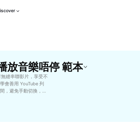
iscover
be 播放音樂唔停 範本
如何無縫串聯影片，享受不
用 YouTube 列
間，避免手動切換，節
 YouTube 的港澳
方法，優化你的音樂收聽體