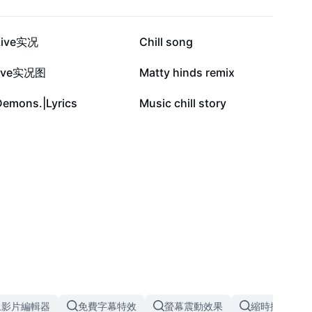
13.4K
13.2K
Live实况
Chill song
2.4K
1.5K
live实况图
Matty hinds remix
273
126
Demons.|Lyrics
Music chill story
上影片編輯器
免費字幕特效
螢幕震動效果
縮時攝影特效