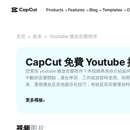
Products
Features
Blog
Templates
D
首页
範本
Youtube 播放音樂唔停
>
>
CapCut 免費 Youtu
想實現 youtube 播放音樂唔停？本指南將為你介紹
中斷的音樂體驗，適合學習、工作或放鬆時使用。你將學會善
表、重複播放及其他最佳化技巧，有效延長音樂播放時
省時間精力。適用於追求高效娛樂、背景音樂需求或頻繁使用
地區用戶。立即探索 youtube 播放音樂唔停的實用
更多模板
›
驗，享受隨時隨地流暢的音樂播放。
视频
图片