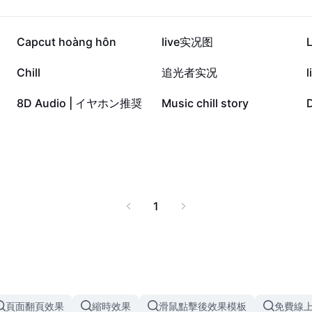
37.7K
22.3K
Capcut hoàng hôn
live实况图
6.1K
4K
Chill
追光者实况
441
347
8D Audio | イヤホン推奨
Music chill story
1
頁面翻頁效果
縮時效果
滑鼠點擊後效果模板
免費線