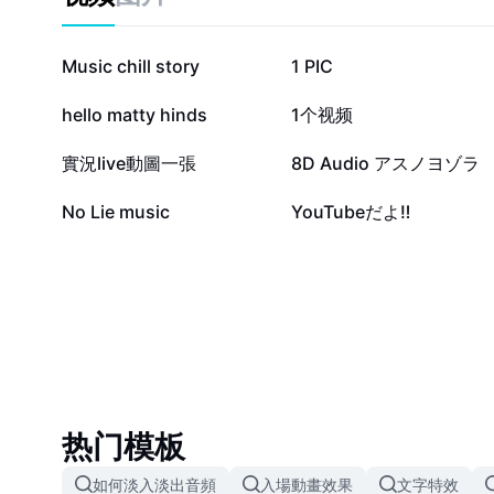
41.4K
39.5K
Music chill story
1 PIC
10K
8.1K
hello matty hinds
1个视频
792
624
實況live動圖一張
8D Audio アスノヨゾラ
86
0
No Lie music
YouTubeだよ‼️
热门模板
如何淡入淡出音頻
入場動畫效果
文字特效