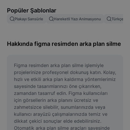
Resim arka planını kaldırma
Popüler Şablonlar
Resim birleştirme
Plakayı Sansürle
Hareketli Yazı Animasyonu
Türkçe Şab
Resim İyileştirme Aracı
Resmi Yeniden Boyutlandırma
Hakkında figma resimden arka plan silme
Çevrimiçi Fotoğraf Düzenleyici
Mizah Görseli Oluşturucu
Figma resimden arka plan silme işlemiyle 
projelerinize profesyonel dokunuş katın. Kolay, 
AI Text Remover
hızlı ve etkili arka plan kaldırma yöntemlerimiz 
sayesinde tasarımlarınızı öne çıkarırken, 
AI People Remover
zamandan tasarruf edin. Figma kullanıcıları 
için görsellerin arka planını ücretsiz ve 
AI Inpainting
zahmetsizce silebilir, sunumlarınızda veya 
Face Cutout
kullanıcı arayüzü çalışmalarınızda temiz ve 
dikkat çekici sonuçlar elde edebilirsiniz. 
Otomatik arka plan silme araçları sayesinde 