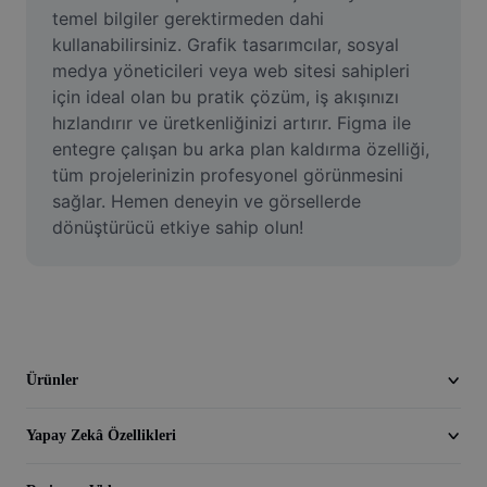
Video
temel bilgiler gerektirmeden dahi 
kullanabilirsiniz. Grafik tasarımcılar, sosyal 
Video arka planını kaldırma
medya yöneticileri veya web sitesi sahipleri 
için ideal olan bu pratik çözüm, iş akışınızı 
Kaliteyi artır
hızlandırır ve üretkenliğinizi artırır. Figma ile 
entegre çalışan bu arka plan kaldırma özelliği, 
Video Düzenleyici
tüm projelerinizin profesyonel görünmesini 
Videoyu Kesme
sağlar. Hemen deneyin ve görsellerde 
dönüştürücü etkiye sahip olun!
Videoya Yazı Ekleme
Video Dönüştürücü
Ürünler
Yapay Zekâ Özellikleri