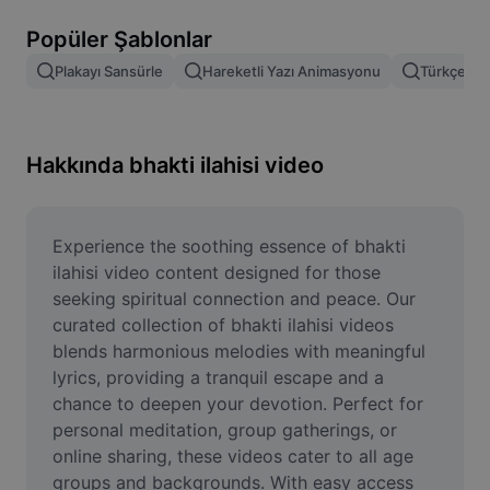
Resim arka planını kaldırma
Popüler Şablonlar
Resim birleştirme
Plakayı Sansürle
Hareketli Yazı Animasyonu
Türkçe Şab
Resim İyileştirme Aracı
Resmi Yeniden Boyutlandırma
Hakkında bhakti ilahisi video
Çevrimiçi Fotoğraf Düzenleyici
Mizah Görseli Oluşturucu
Experience the soothing essence of bhakti 
ilahisi video content designed for those 
AI Text Remover
seeking spiritual connection and peace. Our 
curated collection of bhakti ilahisi videos 
AI People Remover
blends harmonious melodies with meaningful 
lyrics, providing a tranquil escape and a 
AI Inpainting
chance to deepen your devotion. Perfect for 
Face Cutout
personal meditation, group gatherings, or 
online sharing, these videos cater to all age 
groups and backgrounds. With easy access 