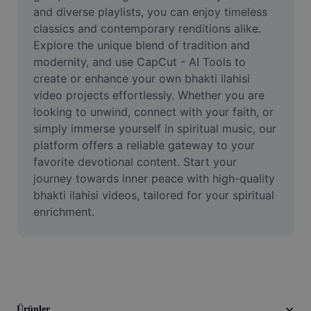
Video
and diverse playlists, you can enjoy timeless 
classics and contemporary renditions alike. 
Video arka planını kaldırma
Explore the unique blend of tradition and 
modernity, and use CapCut - AI Tools to 
Kaliteyi artır
create or enhance your own bhakti ilahisi 
video projects effortlessly. Whether you are 
Video Düzenleyici
looking to unwind, connect with your faith, or 
Videoyu Kesme
simply immerse yourself in spiritual music, our 
platform offers a reliable gateway to your 
Videoya Yazı Ekleme
favorite devotional content. Start your 
journey towards inner peace with high-quality 
Video Dönüştürücü
bhakti ilahisi videos, tailored for your spiritual 
enrichment.
Ürünler