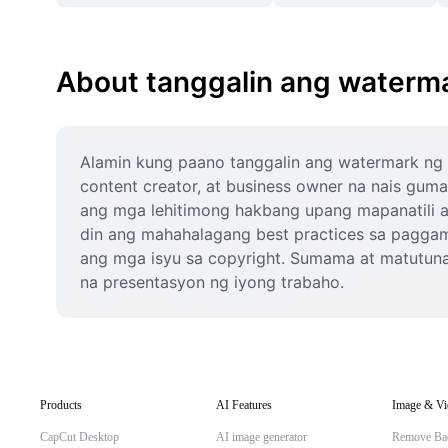
About tanggalin ang waterma
Alamin kung paano tanggalin ang watermark ng Fi
content creator, at business owner na nais gum
ang mga lehitimong hakbang upang mapanatili ang
din ang mahahalagang best practices sa paggami
ang mga isyu sa copyright. Sumama at matutunan
na presentasyon ng iyong trabaho.
Products
AI Features
Image & Vi
CapCut Desktop
AI image generator
Remove Ba