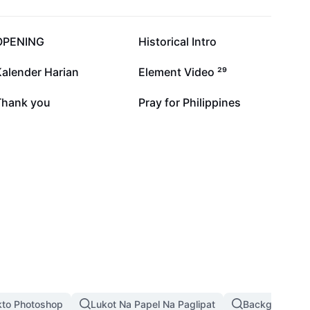
108.3K
93.2K
OPENING
Historical Intro
24.8K
20.1K
Kalender Harian
Element Video ²⁹
3.7K
2.1K
Thank you
Pray for Philippines
kto Photoshop
Lukot Na Papel Na Paglipat
Background Pi