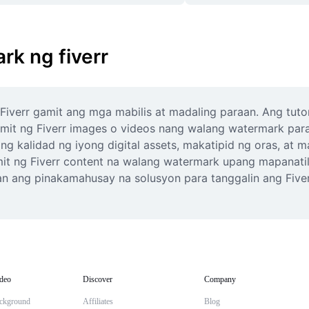
rk ng fiverr
verr gamit ang mga mabilis at madaling paraan. Ang tutori
amit ng Fiverr images o videos nang walang watermark para 
 kalidad ng iyong digital assets, makatipid ng oras, at map
t ng Fiverr content na walang watermark upang mapanatili
 ang pinakamahusay na solusyon para tanggalin ang Fiverr
deo
Discover
Company
ckground
Affiliates
Blog