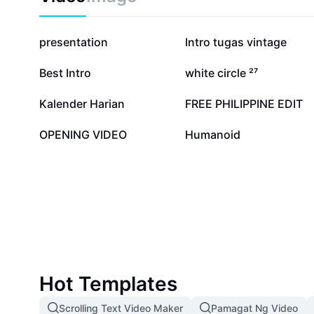
pinakamahusay na solusyon para tanggalin ang Five
mas malinis at kaakit-akit na presentasyon ng iyong 
1.5M
371.5K
presentation
Intro tugas vintage
66.9K
50.6K
Best Intro
white circle ²⁷
18.9K
18.3K
Kalender Harian
FREE PHILIPPINE EDIT
1.8K
24
OPENING VIDEO
Humanoid
Hot Templates
Scrolling Text Video Maker
Pamagat Ng Video