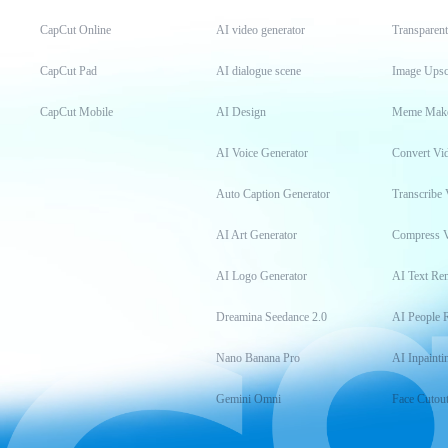
CapCut Online
AI video generator
Transparen
CapCut Pad
AI dialogue scene
Image Upsc
CapCut Mobile
AI Design
Meme Mak
AI Voice Generator
Convert Vi
Auto Caption Generator
Transcribe 
AI Art Generator
Compress 
AI Logo Generator
AI Text Re
Dreamina Seedance 2.0
AI People 
Nano Banana Pro
AI Inpainti
Gemini Omni
Face Cutou