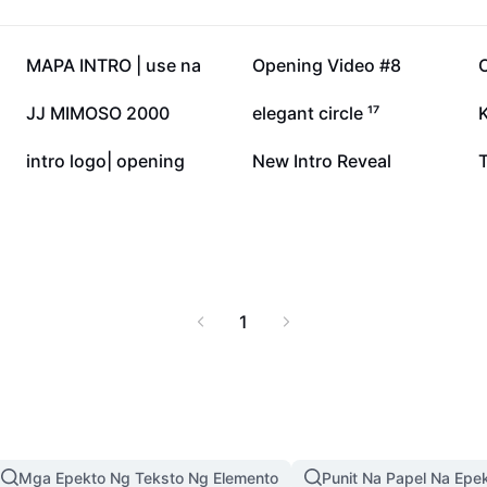
rr watermark—para sa
trabaho.
271.5K
123.3K
MAPA INTRO | use na
Opening Video #8
49.6K
45.1K
JJ MIMOSO 2000
elegant circle ¹⁷
7K
5.3K
intro logo| opening
New Intro Reveal
1
Mga Epekto Ng Teksto Ng Elemento
Punit Na Papel Na Epe