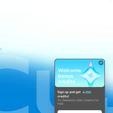
ce
Welcome
bonus
credits
Sign up and get
200
credits!
Try Seedance video creation for
free!