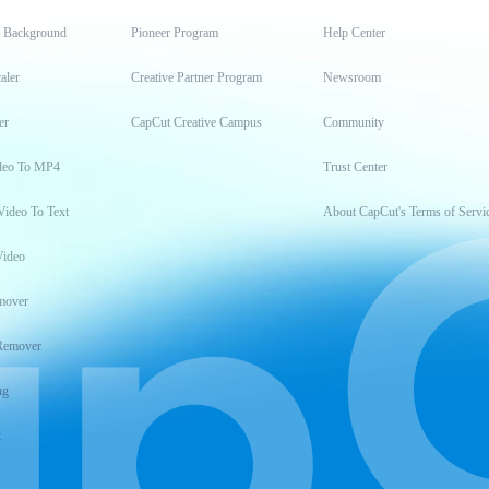
t Background
Pioneer Program
Help Center
aler
Creative Partner Program
Newsroom
er
CapCut Creative Campus
Community
deo To MP4
Trust Center
Video To Text
About CapCut's Terms of Servi
Video
mover
Remover
ng
t