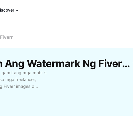
iscover
Fiverr
Libreng Mga Tanggalin Ang Watermark Ng Fiverr Template Mula Sa CapCut
r gamit ang mga mabilis
 sa mga freelancer,
g Fiverr images o
proyekto. Ipinaliwanag
g kalidad ng iyong
ng visual presentation.
gamit ng Fiverr content
nal na reputasyon at
tutunan ang