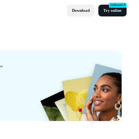
seedream5.0
Download
Try online