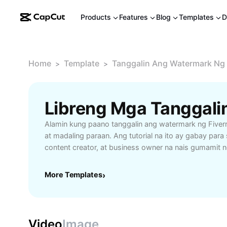
Products
Features
Blog
Templates
D
Home
Template
Tanggalin Ang Watermark Ng 
>
>
Alamin kung paano tanggalin ang watermark ng Fiver
at madaling paraan. Ang tutorial na ito ay gabay para
content creator, at business owner na nais gumamit n
videos nang walang watermark para sa kanilang mga 
dito ang mga lehitimong hakbang upang mapanatili an
More Templates
›
digital assets, makatipid ng oras, at mapabuti ang iyo
Tuklasin din ang mahahalagang best practices sa pag
na walang watermark upang mapanatili ang professio
maiwasan ang mga isyu sa copyright. Sumama at ma
Video
Image