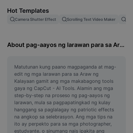
Remove image BG
Hot Templates
Image merge
Camera Shutter Effect
Scrolling Text Video Maker
Pam
Image Enhancer
Resize Image
About pag-aayos ng larawan para sa Araw ng Kalayaan
Online Photo Editor
Meme Generator
Matutunan kung paano magpaganda at mag-
edit ng mga larawan para sa Araw ng 
AI Text Remover
Kalayaan gamit ang mga makabagong tools 
gaya ng CapCut - AI Tools. Alamin ang mga 
AI People Remover
step-by-step na proseso ng pag-aayos ng 
larawan, mula sa pagpapatingkad ng kulay 
AI Inpainting
hanggang sa paglalagay ng patriotic effects 
Face Cutout
na angkop sa selebrasyon. Ang mga tips na 
ito ay perpekto para sa mga photographer, 
estudyante, o sinumang nais ipakita ang 