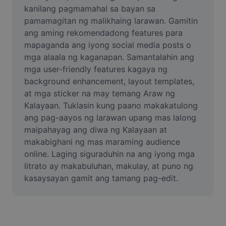
Video
kanilang pagmamahal sa bayan sa 
pamamagitan ng malikhaing larawan. Gamitin 
Remove video BG
ang aming rekomendadong features para 
mapaganda ang iyong social media posts o 
Enhance quality
mga alaala ng kaganapan. Samantalahin ang 
mga user-friendly features kagaya ng 
Video Editor
background enhancement, layout templates, 
Trim Video
at mga sticker na may temang Araw ng 
Kalayaan. Tuklasin kung paano makakatulong 
Add Subtitles To Video
ang pag-aayos ng larawan upang mas lalong 
maipahayag ang diwa ng Kalayaan at 
Video Converter
makabighani ng mas maraming audience 
online. Laging siguraduhin na ang iyong mga 
litrato ay makabuluhan, makulay, at puno ng 
kasaysayan gamit ang tamang pag-edit.