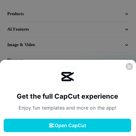
Seedream 5.0
Products
AI Features
Image & Video
Discover
Company
Get the full CapCut experience
Enjoy fun templates and more on the app!
Open CapCut
Terms of Service
Privacy Policy
Cookies Policy
License Agreement
Download
Creator Terms of Service
Digital Services Act
Community Guidelines