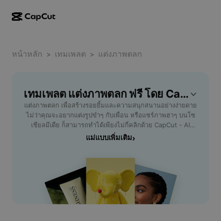
การสร้างผลงานด้วย AI
ฟีเจอร์
เกี่ยวกับ
CapCut บนเดสก์ท็อป
หน้าหลัก
แม่แบบโซเชียลมีเดีย
เทมเพลต
แต่งภาพตลก
>
>
การดีไซน์ด้วย AI
เครื่องมือ AI
ชุมชน
CapCut ออนไลน์
แม่แบบเทศกาลวันหยุด
สตูดิโอวิดีโอ
เครื่องมือสร้างและแก้ไขวิดีโอ
เทมเพลต แต่งภาพตลก ฟรี โดย CapCut
CapCut Pad
อื่นๆ
โครงการริเริ่ม
แต่งภาพตลก เพื่อสร้างรอยยิ้มและความสนุกสนานอย่างง่ายดาย
ตัวสร้างวิดีโอ AI
เครื่องมือสร้างและแก้ไขรูปภาพ
CapCut บนมือถือ
ไม่ว่าคุณจะอยากแต่งรูปขำๆ กับเพื่อน หรือแชร์ภาพฮาๆ บนโซ
พันธมิตร
เชียลมีเดีย ก็สามารถทำได้เพียงไม่กี่คลิกด้วย CapCut - AI
เครื่องมือสร้างรูปภาพ AI
เครื่องมือสร้างและแก้ไขเสียงพูด
Dreamina AI
Tools เลือกฟิลเตอร์เอฟเฟกต์ตลก ใส่สติ๊กเกอร์สุดฮา และปรับ
แม่แบบเพิ่มเติม
›
แม่แบบปฏิทิน
โปรแกรมไพโอเนียร์
แต่งใบหน้าให้น่าขำ ภายในเวลารวดเร็ว เหมาะสำหรับผู้ที่
เครื่องมือปรับปรุงรูปภาพ AI
อื่นๆ
Pippit AI
ต้องการสร้างคอนเทนต์สนุก แชร์กับกลุ่มเพื่อน แฟนคลับ หรือผู้
แม่แบบวันครบรอบ
ติดตาม ใช้งานได้ทั้งบนมือถือและคอมพิวเตอร์ ไม่ต้องมีทักษะ
โปรแกรมพันธมิตรเพื่อการสร้างสรรค์
Dreamina Seedance 2.5
การแต่งภาพมาก่อนก็สามารถสร้างผลงานสุดฮาได้ทันที ลองแต่ง
ภาพตลกวันนี้แล้วเพิ่มความสดใสให้โพสต์ของคุณบนไลน์ เฟ
โปรแกรม CapCut Creative Campus
กรณีการใช้งาน
Nano Banana Pro
ซบุ๊ก หรืออินสตาแกรม
แม่แบบเอฟเฟกต์
โซเชียลมีเดีย
Gemini Omni
ความช่วยเหลือ