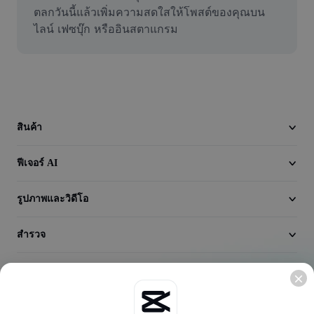
วิดีโอ
ตลกวันนี้แล้วเพิ่มความสดใสให้โพสต์ของคุณบน
ไลน์ เฟซบุ๊ก หรืออินสตาแกรม
ลบพื้นหลังวิดีโอ
ปรับปรุงคุณภาพ
เครื่องมือตัดต่อวิดีโอ
ตัดแต่งวิดีโอ
สินค้า
เพิ่มคำบรรยายในวิดีโอ
ฟีเจอร์ AI
เครื่องมือแปลงวิดีโอ
รูปภาพและวิดีโอ
สำรวจ
บริษัท