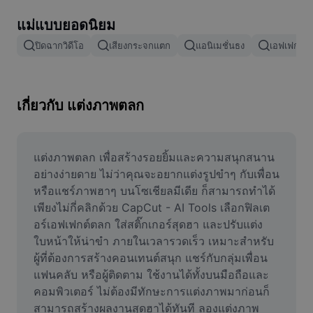
ลบพื้นหลังรูปภาพ
แม่แบบยอดนิยม
ผสานรูปภาพ
ปิดฉากวิดีโอ
เสียงกระจกแตก
แอนิเมชั่นธง
เอฟเฟกต์กา
เครื่องมือปรับปรุงรูปภาพ
ปรับขนาดรูปภาพ
เกี่ยวกับ แต่งภาพตลก
เครื่องมือแก้ไขภาพถ่ายออนไลน์
เครื่องมือสร้างมีม
แต่งภาพตลก เพื่อสร้างรอยยิ้มและความสนุกสนาน
อย่างง่ายดาย ไม่ว่าคุณจะอยากแต่งรูปขำๆ กับเพื่อน 
AI Text Remover
หรือแชร์ภาพฮาๆ บนโซเชียลมีเดีย ก็สามารถทำได้
เพียงไม่กี่คลิกด้วย CapCut - AI Tools เลือกฟิลเต
AI People Remover
อร์เอฟเฟกต์ตลก ใส่สติ๊กเกอร์สุดฮา และปรับแต่ง
ใบหน้าให้น่าขำ ภายในเวลารวดเร็ว เหมาะสำหรับ
AI Inpainting
ผู้ที่ต้องการสร้างคอนเทนต์สนุก แชร์กับกลุ่มเพื่อน 
Face Cutout
แฟนคลับ หรือผู้ติดตาม ใช้งานได้ทั้งบนมือถือและ
คอมพิวเตอร์ ไม่ต้องมีทักษะการแต่งภาพมาก่อนก็
สามารถสร้างผลงานสุดฮาได้ทันที ลองแต่งภาพ