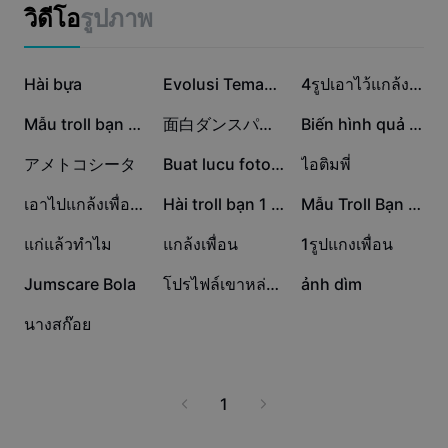
แม่แบบธุรกิจ
วิดีโอ
รูปภาพ
การตลาด
ศูนย์ความเชื่อถือ
ข้อความและเสียง
ไลฟ์สไตล์และวล็อก
2M
1.2M
710.4K
แม่แบบอุตสาหกรรม
Hài bựa
ศูนย์ช่วยเหลือ
Evolusi Temanku
4รูปเอาไว้แกล้งเพื่อ
คำบรรยายอัตโนมัติ
ดีไซน์แบบปรับแต่งเอง
688.6K
546.1K
456.5K
Mẫu troll bạn bè
面白ダンスパララ顔ハメwww
Biến hình quả dừa
แม่แบบรีแคป
แม่แบบคำบรรยาย
อื่นๆ
ห้องข่าว
241.3K
202K
144.2K
アメトコシータ
Buat lucu foto kamu
ไอติมพี่
การจดจำคำพูด
เกี่ยวกับเงื่อนไขการใช้บริการของ CapCut
136.5K
133.6K
131.4K
เอาไปแกล้งเพื่อน5555
Hài troll bạn 1 ảnh
Mẫu Troll Bạn Bè
ข้อความเป็นคำพูด
แหล่งข้อมูล
Dreamina Seedance 2.0 Launch
109.8K
61.7K
32.7K
แก่แล้วทำไม
แกล้งเพื่อน
1รูปแกงเพื่อ​น
คู่มือแนะนำวิธีการ
เสียงพูดแบบปรับแต่งเอง
20.1K
17K
14.5K
Jumscare Bola
โปรไฟล์เขาหล่อมาก
ảnh dìm
เทรนด์ในตลาด
ปรับปรุงเสียงพูด
7.2K
นางสก๊อย
ตัวเลือกยอดนิยม
ลดเสียงรบกวน
เทรนด์และเคล็ดลับสำหรับแม่แบบ
1
รูปภาพ
อื่นๆ