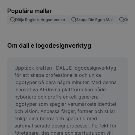
Ta bort bildbakgrund
Populära mallar
Slå samman bilder
Dölja Registreringsnummer
Skapa Din Egen Mall
Oskär
Bildförbättrare
Ändra storlek på bild
Om dall e logodesignverktyg
Fotoredigeringsverktyg online
Meme-generator
Upptäck kraften i DALL·E logodesignverktyg 
för att skapa professionella och unika 
AI Text Remover
logotyper på bara några minuter. Med denna 
innovativa AI-drivna plattform kan både 
AI People Remover
nybörjare och proffs enkelt generera 
logotyper som speglar varumärkets identitet 
AI Inpainting
och vision. Anpassa färger, former och stilar 
Face Cutout
enligt dina behov och spara tid med 
automatiserade designprocesser. Perfekt för 
företagare, designers och startups som vill 