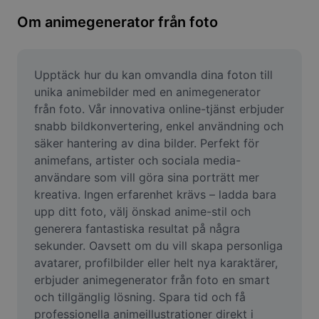
Ta bort bildbakgrund
Om animegenerator från foto
Slå samman bilder
Bildförbättrare
Upptäck hur du kan omvandla dina foton till 
unika animebilder med en animegenerator 
Ändra storlek på bild
från foto. Vår innovativa online-tjänst erbjuder 
snabb bildkonvertering, enkel användning och 
Fotoredigeringsverktyg online
säker hantering av dina bilder. Perfekt för 
Meme-generator
animefans, artister och sociala media-
användare som vill göra sina porträtt mer 
AI Text Remover
kreativa. Ingen erfarenhet krävs – ladda bara 
upp ditt foto, välj önskad anime-stil och 
AI People Remover
generera fantastiska resultat på några 
sekunder. Oavsett om du vill skapa personliga 
AI Inpainting
avatarer, profilbilder eller helt nya karaktärer, 
Face Cutout
erbjuder animegenerator från foto en smart 
och tillgänglig lösning. Spara tid och få 
professionella animeillustrationer direkt i 