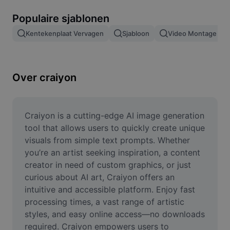
Afbeeldingsachtergrond verwijderen
Populaire sjablonen
Afbeeldingen samenvoegen
Kentekenplaat Vervagen
Sjabloon
Video Montage
Afbeeldingsverbeteraar
Afbeeldingsformaat wijzigen
Over craiyon
Online foto-editor
Memegenerator
Craiyon is a cutting-edge AI image generation 
tool that allows users to quickly create unique 
AI Text Remover
visuals from simple text prompts. Whether 
you’re an artist seeking inspiration, a content 
AI People Remover
creator in need of custom graphics, or just 
curious about AI art, Craiyon offers an 
AI Inpainting
intuitive and accessible platform. Enjoy fast 
Face Cutout
processing times, a vast range of artistic 
styles, and easy online access—no downloads 
required. Craiyon empowers users to 