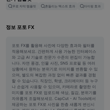
이미지 배경 삭제
무료 자막 템플릿
흔들리는 텍스트 효과
타이핑 효과
이미지 병합
이미지 보정기
정보 포토 FX
이미지 비율 조정
온라인 사진 에디터
포토 FX를 활용해 사진에 다양한 효과와 필터를 
적용해보세요. 간편하게 사용 가능한 인터페이스
밈 생성기
와 고급 AI 기술로 전문가 수준의 편집이 가능합
니다. 자연 풍경, 인물 사진, SNS 프로필 등 여러 
AI Text Remover
상황에서 원하는 분위기로 이미지를 변환할 수 있
으며, 별도의 복잡한 과정 없이 빠른 결과를 경험
AI People Remover
할 수 있습니다. 직장인, 학생, 크리에이터 등 누구
AI Inpainting
나 손쉽게 사용할 수 있으며, 카메라로 촬영한 이
미지를 포토 FX로 업로드해 색상, 질감, 분위기를 
Face Cutout
자유롭게 조절해보세요. CapCut - AI Tools에서 
제공하는 포토 FX로 사진을 한층 새롭게 변신시