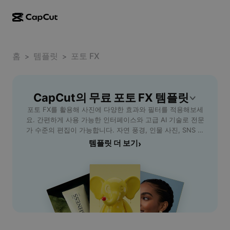
AI로 만들기
기능
정보
CapCut 데스크톱
홈
소셜 미디어 템플릿
템플릿
포토 FX
>
>
AI 디자인
AI 도구
커뮤니티
CapCut 온라인
홀리데이 템플릿
동영상 스튜디오
동영상 에디터 및 생성기
CapCut의 무료 포토 FX 템플릿
CapCut Pad
더 보기
이니셔티브
포토 FX를 활용해 사진에 다양한 효과와 필터를 적용해보세
AI 동영상 생성기
이미지 에디터 및 생성기
CapCut 모바일
요. 간편하게 사용 가능한 인터페이스와 고급 AI 기술로 전문
제휴 사용자
가 수준의 편집이 가능합니다. 자연 풍경, 인물 사진, SNS 프
AI 이미지 생성기
음성 생성기 및 에디터
Dreamina AI
로필 등 여러 상황에서 원하는 분위기로 이미지를 변환할 수
템플릿 더 보기
›
캘린더 템플릿
개척자 프로그램
있으며, 별도의 복잡한 과정 없이 빠른 결과를 경험할 수 있습
AI 이미지 보정기
더 보기
Pippit AI
니다. 직장인, 학생, 크리에이터 등 누구나 손쉽게 사용할 수
기념일 템플릿
있으며, 카메라로 촬영한 이미지를 포토 FX로 업로드해 색상,
크리에이티브 파트너 프로그램
Dreamina Seedance 2.5
질감, 분위기를 자유롭게 조절해보세요. CapCut - AI Tools
에서 제공하는 포토 FX로 사진을 한층 새롭게 변신시키고, 개
CapCut 크리에이티브 캠퍼스
사용 사례
Nano Banana Pro
인 또는 비즈니스 SNS에서 특별한 이미지를 공유해보세요.
효과 템플릿
소셜 미디어
Gemini Omni
도움말