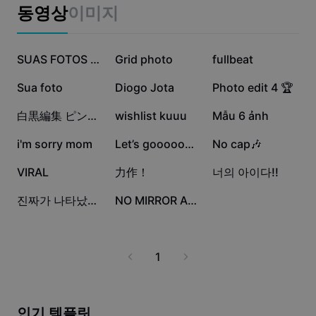
비즈니스 템플릿
동영상
이미지
마케팅
보안 센터
텍스트 및 오디오
라이프스타일 및 브이로그
80만
56.9만
27.2만
산업 템플릿
고객 지원 센터
SUAS FOTOS 1:1
Grid photo
fullbeat
자동 캡션
사용자 지정 디자인
6.3만
1.9만
1.5만
Sua foto
Diogo Jota
Photo edit 4 🏆
요약 템플릿
캡션 템플릿
더 보기
공지
1.2만
1.1만
7.6천
白黒編集 ピンク系統
wishlist kuuu
Mẫu 6 ảnh
음성 인식
CapCut 서비스 약관 정보
7천
6.9천
6.8천
i'm sorry mom
Let’s gooooo🐥🐥
No cap🎶
텍스트에서 음성으로
리소스
Dreamina Seedance 2.0 Launch
4.6천
3천
75
VIRAL
力作！
너의 아이다!!
튜토리얼 가이드
사용자 지정 음성
48
38
진짜가 나타났다!!!
NO MIRROR ASIKK
시장 동향
음성 보정
주요 추천
노이즈 제거
1
템플릿 트렌드 및 팁
이미지
더 보기
인기 템플릿