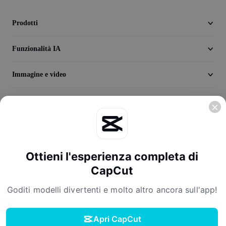
Seedream 5.0
Prodotti
Funzionalità IA
Immagine e video
Scopri
Azienda
Ottieni l'esperienza completa di
CapCut
Goditi modelli divertenti e molto altro ancora sull'app!
Termini di servizio
Informativa sulla Privacy
Informativa sui cookie
Apri CapCut
Contratto di licenza
Termini di servizio per i creator