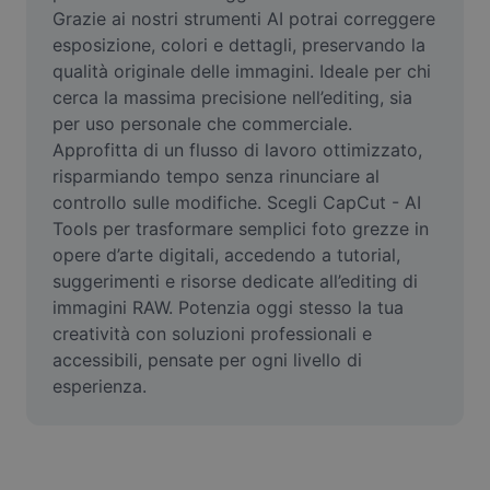
Video
Grazie ai nostri strumenti AI potrai correggere 
esposizione, colori e dettagli, preservando la 
Rimuovi sfondo video
qualità originale delle immagini. Ideale per chi 
cerca la massima precisione nell’editing, sia 
Miglioramento della qualità
per uso personale che commerciale. 
Approfitta di un flusso di lavoro ottimizzato, 
Editor video
risparmiando tempo senza rinunciare al 
Taglia video
controllo sulle modifiche. Scegli CapCut - AI 
Tools per trasformare semplici foto grezze in 
Aggiungi sottotitoli al video
opere d’arte digitali, accedendo a tutorial, 
suggerimenti e risorse dedicate all’editing di 
Convertitore video
immagini RAW. Potenzia oggi stesso la tua 
creatività con soluzioni professionali e 
accessibili, pensate per ogni livello di 
esperienza.