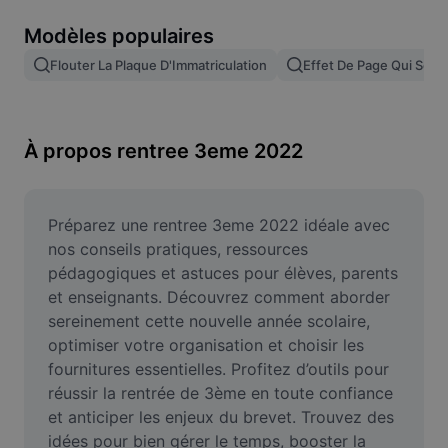
Suppression de l'arrière-plan d'images
Modèles populaires
Fusion d'images
Flouter La Plaque D'Immatriculation
Effet De Page Qui Se T
Outil d'amélioration d'images
Redimensionner une image
À propos rentree 3eme 2022
Éditeur de photos en ligne
Générateur de mèmes
Préparez une rentree 3eme 2022 idéale avec 
nos conseils pratiques, ressources 
AI Text Remover
pédagogiques et astuces pour élèves, parents 
et enseignants. Découvrez comment aborder 
AI People Remover
sereinement cette nouvelle année scolaire, 
optimiser votre organisation et choisir les 
AI Inpainting
fournitures essentielles. Profitez d’outils pour 
Face Cutout
réussir la rentrée de 3ème en toute confiance 
et anticiper les enjeux du brevet. Trouvez des 
idées pour bien gérer le temps, booster la 