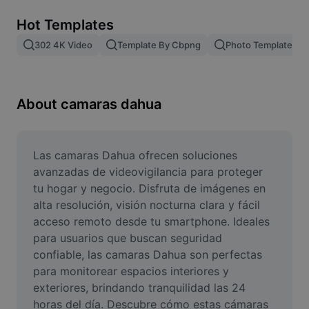
Remove image BG
Hot Templates
Image merge
302 4K Video
Template By Cbpng
Photo Templates
Image Enhancer
Resize Image
About camaras dahua
Online Photo Editor
Meme Generator
Las camaras Dahua ofrecen soluciones 
avanzadas de videovigilancia para proteger 
AI Text Remover
tu hogar y negocio. Disfruta de imágenes en 
alta resolución, visión nocturna clara y fácil 
AI People Remover
acceso remoto desde tu smartphone. Ideales 
para usuarios que buscan seguridad 
AI Inpainting
confiable, las camaras Dahua son perfectas 
Face Cutout
para monitorear espacios interiores y 
exteriores, brindando tranquilidad las 24 
horas del día. Descubre cómo estas cámaras 