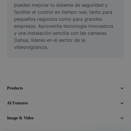
Video
pueden mejorar tu sistema de seguridad y 
facilitar el control en tiempo real, tanto para 
Remove video BG
pequeños negocios como para grandes 
empresas. Aprovecha tecnología innovadora 
Enhance quality
y una instalación sencilla con las camaras 
Dahua, líderes en el sector de la 
Video Editor
videovigilancia.
Trim Video
Add Subtitles To Video
Video Converter
Products
AI Features
Image & Video