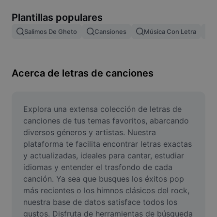
Remove image BG
Plantillas populares
Image merge
Salimos De Gheto
Cansiones
Música Con Letra
M
Image Enhancer
Resize Image
Acerca de letras de canciones
Online Photo Editor
Meme Generator
Explora una extensa colección de letras de 
canciones de tus temas favoritos, abarcando 
AI Text Remover
diversos géneros y artistas. Nuestra 
plataforma te facilita encontrar letras exactas 
AI People Remover
y actualizadas, ideales para cantar, estudiar 
idiomas y entender el trasfondo de cada 
AI Inpainting
canción. Ya sea que busques los éxitos pop 
Face Cutout
más recientes o los himnos clásicos del rock, 
nuestra base de datos satisface todos los 
gustos. Disfruta de herramientas de búsqueda 