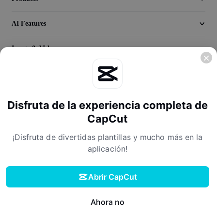
Seedream 5.0
AI Features
Image & Video
Discover
Company
Disfruta de la experiencia completa de
CapCut
¡Disfruta de divertidas plantillas y mucho más en la
aplicación!
Abrir CapCut
Terms of Service
Privacy Policy
Cookies Policy
License Agreement
Descargar
Creator Terms of Service
Digital Services Act
Community Guidelines
Your Privacy Choices
Ahora no
Explorar más plantillas
Link Products:
Lark