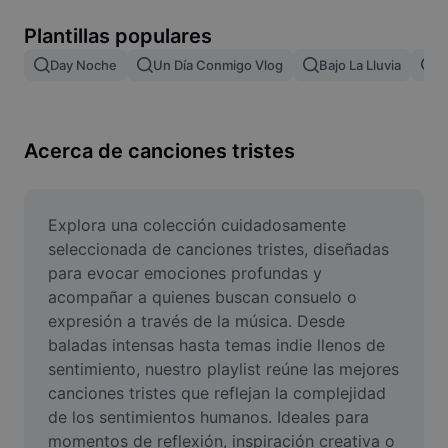
Remove image BG
Plantillas populares
Image merge
Day Noche
Un Día Conmigo Vlog
Bajo La Lluvia
L
Image Enhancer
Resize Image
Acerca de canciones tristes
Online Photo Editor
Meme Generator
Explora una colección cuidadosamente 
seleccionada de canciones tristes, diseñadas 
AI Text Remover
para evocar emociones profundas y 
acompañar a quienes buscan consuelo o 
AI People Remover
expresión a través de la música. Desde 
baladas intensas hasta temas indie llenos de 
AI Inpainting
sentimiento, nuestro playlist reúne las mejores 
Face Cutout
canciones tristes que reflejan la complejidad 
de los sentimientos humanos. Ideales para 
momentos de reflexión, inspiración creativa o 