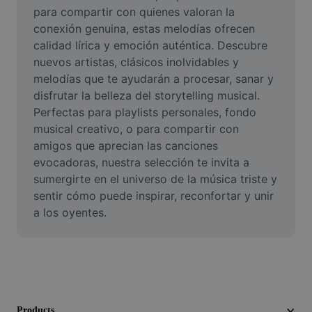
Video
para compartir con quienes valoran la 
conexión genuina, estas melodías ofrecen 
Remove video BG
calidad lírica y emoción auténtica. Descubre 
nuevos artistas, clásicos inolvidables y 
Enhance quality
melodías que te ayudarán a procesar, sanar y 
disfrutar la belleza del storytelling musical. 
Video Editor
Perfectas para playlists personales, fondo 
Trim Video
musical creativo, o para compartir con 
amigos que aprecian las canciones 
Add Subtitles To Video
evocadoras, nuestra selección te invita a 
sumergirte en el universo de la música triste y 
Video Converter
sentir cómo puede inspirar, reconfortar y unir 
a los oyentes.
Products