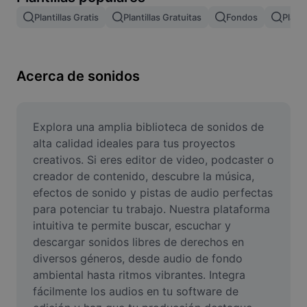
Remove image BG
Plantillas Gratis
Plantillas Gratuitas
Fondos
Planti
Image merge
Image Enhancer
Acerca de sonidos
Resize Image
Online Photo Editor
Explora una amplia biblioteca de sonidos de 
alta calidad ideales para tus proyectos 
Meme Generator
creativos. Si eres editor de video, podcaster o 
creador de contenido, descubre la música, 
AI Text Remover
efectos de sonido y pistas de audio perfectas 
para potenciar tu trabajo. Nuestra plataforma 
AI People Remover
intuitiva te permite buscar, escuchar y 
AI Inpainting
descargar sonidos libres de derechos en 
diversos géneros, desde audio de fondo 
Face Cutout
ambiental hasta ritmos vibrantes. Integra 
fácilmente los audios en tu software de 