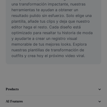
Video
una transformación impactante, nuestras 
herramientas te ayudan a obtener un 
Remove video BG
resultado pulido sin esfuerzo. Solo elige una 
plantilla, añade tus clips y deja que nuestro 
Enhance quality
editor haga el resto. Cada diseño está 
optimizado para resaltar tu historia de moda 
Video Editor
y ayudarte a crear un registro visual 
Trim Video
memorable de tus mejores looks. Explora 
nuestras plantillas de transformación de 
Add Subtitles To Video
outfits y crea hoy el próximo video viral.
Video Converter
Products
AI Features