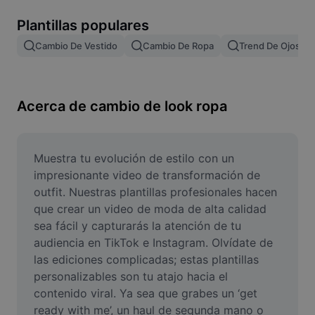
Remove image BG
Plantillas populares
Image merge
Cambio De Vestido
Cambio De Ropa
Trend De Ojos
Image Enhancer
Resize Image
Acerca de cambio de look ropa
Online Photo Editor
Meme Generator
Muestra tu evolución de estilo con un 
impresionante video de transformación de 
AI Text Remover
outfit. Nuestras plantillas profesionales hacen 
que crear un video de moda de alta calidad 
AI People Remover
sea fácil y capturarás la atención de tu 
audiencia en TikTok e Instagram. Olvídate de 
AI Inpainting
las ediciones complicadas; estas plantillas 
Face Cutout
personalizables son tu atajo hacia el 
contenido viral. Ya sea que grabes un ‘get 
ready with me’, un haul de segunda mano o 