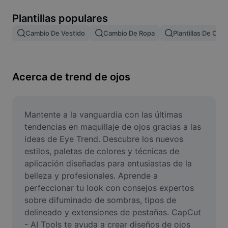
Remove image BG
Plantillas populares
Image merge
Cambio De Vestido
Cambio De Ropa
Plantillas De Ca
Image Enhancer
Resize Image
Acerca de trend de ojos
Online Photo Editor
Meme Generator
Mantente a la vanguardia con las últimas 
tendencias en maquillaje de ojos gracias a las 
AI Text Remover
ideas de Eye Trend. Descubre los nuevos 
estilos, paletas de colores y técnicas de 
AI People Remover
aplicación diseñadas para entusiastas de la 
belleza y profesionales. Aprende a 
AI Inpainting
perfeccionar tu look con consejos expertos 
Face Cutout
sobre difuminado de sombras, tipos de 
delineado y extensiones de pestañas. CapCut 
- AI Tools te ayuda a crear diseños de ojos 