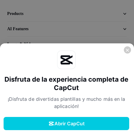
Seedream 5.0
Products
AI Features
Image & Video
Discover
Company
Disfruta de la experiencia completa de
CapCut
¡Disfruta de divertidas plantillas y mucho más en la
aplicación!
Abrir CapCut
Terms of Service
Privacy Policy
Cookies Policy
License Agreement
Descargar
Creator Terms of Service
Digital Services Act
Community Guidelines