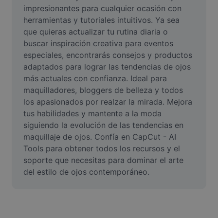
Video
impresionantes para cualquier ocasión con 
herramientas y tutoriales intuitivos. Ya sea 
Remove video BG
que quieras actualizar tu rutina diaria o 
buscar inspiración creativa para eventos 
Enhance quality
especiales, encontrarás consejos y productos 
adaptados para lograr las tendencias de ojos 
Video Editor
más actuales con confianza. Ideal para 
Trim Video
maquilladores, bloggers de belleza y todos 
los apasionados por realzar la mirada. Mejora 
Add Subtitles To Video
tus habilidades y mantente a la moda 
siguiendo la evolución de las tendencias en 
Video Converter
maquillaje de ojos. Confía en CapCut - AI 
Tools para obtener todos los recursos y el 
soporte que necesitas para dominar el arte 
del estilo de ojos contemporáneo.