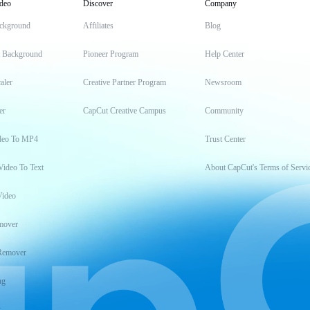
deo
Discover
Company
ckground
Affiliates
Blog
t Background
Pioneer Program
Help Center
aler
Creative Partner Program
Newsroom
er
CapCut Creative Campus
Community
deo To MP4
Trust Center
Video To Text
About CapCut's Terms of Servi
Video
mover
Remover
ng
t