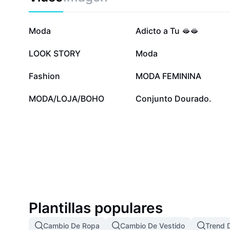
35,4 mil
34,4 mil
Moda
Adicto a Tu 🫦🫦
2,3 mil
1,1 mil
LOOK STORY
Moda
193
188
Fashion
MODA FEMININA
11
2
MODA/LOJA/BOHO
Conjunto Dourado.
Plantillas populares
Cambio De Ropa
Cambio De Vestido
Trend 