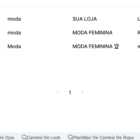
24,9 mil
6,1 mil
moda
SUA LOJA
L
437
361
moda
MODA FEMININA
R
179
129
Moda
MODA FEMININA 🏆
1
De Ojos
Cambio De Look
Plantillas De Cambio De Ropa