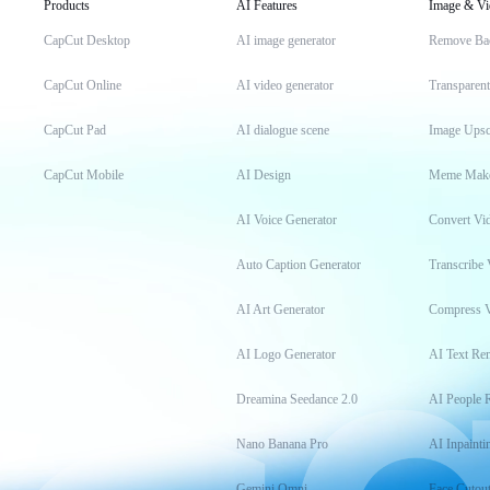
Products
AI Features
Image & Vi
CapCut Desktop
AI image generator
Remove Ba
CapCut Online
AI video generator
Transparen
CapCut Pad
AI dialogue scene
Image Upsc
CapCut Mobile
AI Design
Meme Mak
AI Voice Generator
Convert Vi
Auto Caption Generator
Transcribe 
AI Art Generator
Compress 
AI Logo Generator
AI Text Re
Dreamina Seedance 2.0
AI People 
Nano Banana Pro
AI Inpainti
Gemini Omni
Face Cutou