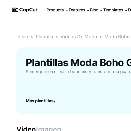
Products
Features
Blog
Templates
D
Inicio
Plantilla
Videos De Moda
Moda Boho
>
>
>
Plantillas Moda Boho 
Sumérgete en el estilo bohemio y transforma tu gua
Más plantillas
›
Vídeo
Imagen