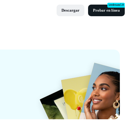
seedream5.0
Descargar
Probar en línea