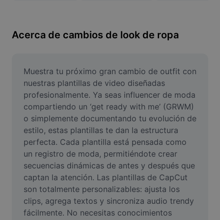
Remove image BG
Image merge
Acerca de cambios de look de ropa
Image Enhancer
Resize Image
Muestra tu próximo gran cambio de outfit con 
nuestras plantillas de video diseñadas 
Online Photo Editor
profesionalmente. Ya seas influencer de moda 
compartiendo un ‘get ready with me’ (GRWM) 
Meme Generator
o simplemente documentando tu evolución de 
estilo, estas plantillas te dan la estructura 
AI Text Remover
perfecta. Cada plantilla está pensada como 
AI People Remover
un registro de moda, permitiéndote crear 
secuencias dinámicas de antes y después que 
AI Inpainting
captan la atención. Las plantillas de CapCut 
son totalmente personalizables: ajusta los 
Face Cutout
clips, agrega textos y sincroniza audio trendy 
fácilmente. No necesitas conocimientos 