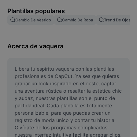
Remove image BG
Plantillas populares
Image merge
Cambio De Vestido
Cambio De Ropa
Trend De Ojos
Image Enhancer
Resize Image
Acerca de vaquera
Online Photo Editor
Meme Generator
Libera tu espíritu vaquera con las plantillas 
profesionales de CapCut. Ya sea que quieras 
AI Text Remover
grabar un look inspirado en el oeste, captar 
una aventura rústica o resaltar la estética chic 
AI People Remover
y audaz, nuestras plantillas son el punto de 
partida ideal. Cada plantilla es totalmente 
AI Inpainting
personalizable, para que puedas crear un 
Face Cutout
registro de moda único y contar tu historia. 
Olvídate de los programas complicados: 
nuestra interfaz intuitiva facilita agregar clips, 