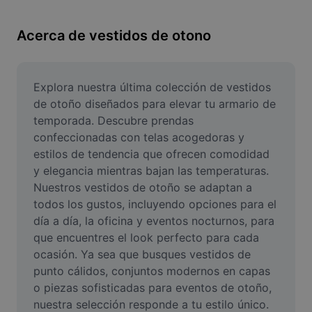
Remove image BG
Acerca de vestidos de otono
Image merge
Image Enhancer
Explora nuestra última colección de vestidos 
Resize Image
de otoño diseñados para elevar tu armario de 
temporada. Descubre prendas 
Online Photo Editor
confeccionadas con telas acogedoras y 
estilos de tendencia que ofrecen comodidad 
Meme Generator
y elegancia mientras bajan las temperaturas. 
AI Text Remover
Nuestros vestidos de otoño se adaptan a 
todos los gustos, incluyendo opciones para el 
AI People Remover
día a día, la oficina y eventos nocturnos, para 
que encuentres el look perfecto para cada 
AI Inpainting
ocasión. Ya sea que busques vestidos de 
punto cálidos, conjuntos modernos en capas 
Face Cutout
o piezas sofisticadas para eventos de otoño, 
nuestra selección responde a tu estilo único. 