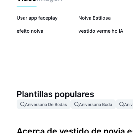
341,1 mil
223,7 mil
Usar app faceplay
Noiva Estilosa
14,3 mil
11,8 mil
efeito noiva
vestido vermelho IA
Plantillas populares
Aniversario De Bodas
Aniversario Boda
Aniv
Acerca de vestido de novia e