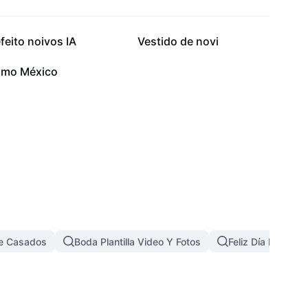
19,7 mil
19,3 mil
feito noivos IA
Vestido de novi
1,9 mil
amo México
De Casados
Boda Plantilla Video Y Fotos
Feliz Día De La N