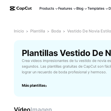
Products
Features
Blog
Templates
D
Inicio
Plantilla
Boda
Vestido De Novia Estil
>
>
>
Crea videos impresionantes de tu vestido de novia es
segundos. Las plantillas gratuitas de CapCut son fáci
lograr un recuerdo de boda profesional y hermoso.
Más plantillas
›
Vídeo
Imagen