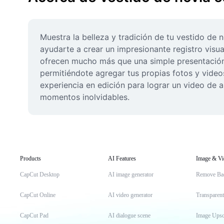
Muestra la belleza y tradición de tu vestido de n
ayudarte a crear un impresionante registro visual
ofrecen mucho más que una simple presentación; 
permitiéndote agregar tus propias fotos y videos
experiencia en edición para lograr un video de al
momentos inolvidables.
Products
AI Features
Image & Vi
CapCut Desktop
AI image generator
Remove Ba
CapCut Online
AI video generator
Transparen
CapCut Pad
AI dialogue scene
Image Upsc