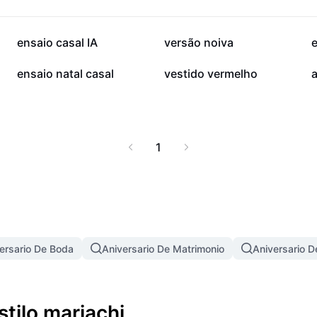
40,6 mil
31 mil
ensaio casal IA
versão noiva
e
4,7 mil
2,5 mil
ensaio natal casal
vestido vermelho
1
ersario De Boda
Aniversario De Matrimonio
Aniversario 
stilo mariachi