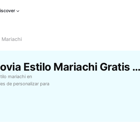
iscover
o Mariachi
Plantillas Vestido De Novia Estilo Mariachi Gratis De C
tilo mariachi en
les de personalizar para