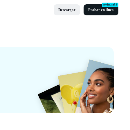
seedream5.0
Descargar
Probar en línea
apCut