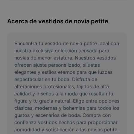
Remove image BG
Image merge
Acerca de vestidos de novia petite
Image Enhancer
Resize Image
Encuentra tu vestido de novia petite ideal con 
nuestra exclusiva colección pensada para 
Online Photo Editor
novias de menor estatura. Nuestros vestidos 
ofrecen ajuste personalizado, siluetas 
Meme Generator
elegantes y estilos eternos para que luzcas 
espectacular en tu boda. Disfruta de 
AI Text Remover
alteraciones profesionales, tejidos de alta 
AI People Remover
calidad y diseños a la moda que resaltan tu 
figura y tu gracia natural. Elige entre opciones 
AI Inpainting
clásicas, modernas y bohemias para todos los 
gustos y escenarios de boda. Compra con 
Face Cutout
confianza vestidos hechos para proporcionar 
comodidad y sofisticación a las novias petite. 