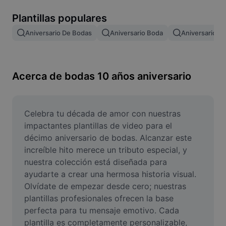
Remove image BG
Plantillas populares
Image merge
Aniversario De Bodas
Aniversario Boda
Aniversario D
Image Enhancer
Resize Image
Acerca de bodas 10 años aniversario
Online Photo Editor
Meme Generator
Celebra tu década de amor con nuestras 
impactantes plantillas de video para el 
AI Text Remover
décimo aniversario de bodas. Alcanzar este 
increíble hito merece un tributo especial, y 
AI People Remover
nuestra colección está diseñada para 
ayudarte a crear una hermosa historia visual. 
AI Inpainting
Olvídate de empezar desde cero; nuestras 
Face Cutout
plantillas profesionales ofrecen la base 
perfecta para tu mensaje emotivo. Cada 
plantilla es completamente personalizable, 