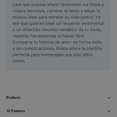
Video
para que puedas añadir fácilmente tus fotos y 
videos favoritos, cambiar el texto y elegir la 
Remove video BG
música ideal para retratar su viaje juntos. Ya 
sea que quieras crear un recuerdo sentimental 
Enhance quality
o un divertido resumen temático de tu boda, 
nuestras herramientas lo hacen fácil. 
Video Editor
Comparte tu historia de amor de forma bella 
Trim Video
y sin complicaciones. Busca ahora la plantilla 
perfecta para homenajear sus diez años 
Add Subtitles To Video
juntos.
Video Converter
Products
AI Features