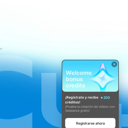
ce
Welcome
bonus
credits
¡Regístrate y recibe
200
créditos!
¡Prueba la creación de videos con
Seedance gratis!
Registrarse ahora