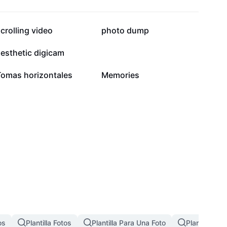
46,4 mil
39,7 mil
crolling video
photo dump
4,6 mil
3,3 mil
esthetic digicam
624
55
Tomas horizontales
Memories
os
Plantilla Fotos
Plantilla Para Una Foto
Plantilla De