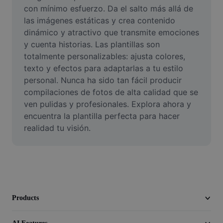
Video
con mínimo esfuerzo. Da el salto más allá de 
las imágenes estáticas y crea contenido 
Remove video BG
dinámico y atractivo que transmite emociones 
y cuenta historias. Las plantillas son 
Enhance quality
totalmente personalizables: ajusta colores, 
texto y efectos para adaptarlas a tu estilo 
Video Editor
personal. Nunca ha sido tan fácil producir 
Trim Video
compilaciones de fotos de alta calidad que se 
ven pulidas y profesionales. Explora ahora y 
Add Subtitles To Video
encuentra la plantilla perfecta para hacer 
realidad tu visión.
Video Converter
Products