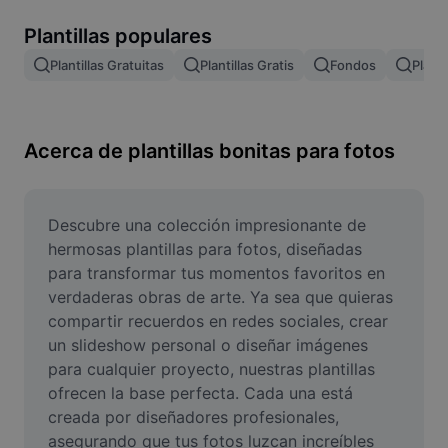
Remove image BG
Plantillas populares
Image merge
Plantillas Gratuitas
Plantillas Gratis
Fondos
Planti
Image Enhancer
Resize Image
Acerca de plantillas bonitas para fotos
Online Photo Editor
Meme Generator
Descubre una colección impresionante de 
hermosas plantillas para fotos, diseñadas 
AI Text Remover
para transformar tus momentos favoritos en 
verdaderas obras de arte. Ya sea que quieras 
AI People Remover
compartir recuerdos en redes sociales, crear 
un slideshow personal o diseñar imágenes 
AI Inpainting
para cualquier proyecto, nuestras plantillas 
Face Cutout
ofrecen la base perfecta. Cada una está 
creada por diseñadores profesionales, 
asegurando que tus fotos luzcan increíbles 