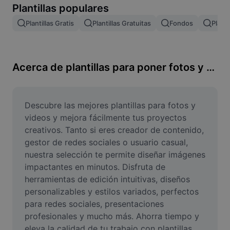
Plantillas populares
Remove image BG
Plantillas Gratis
Plantillas Gratuitas
Fondos
Planti
Image merge
Image Enhancer
Acerca de plantillas para poner fotos y videos
Resize Image
Online Photo Editor
Descubre las mejores plantillas para fotos y 
Meme Generator
videos y mejora fácilmente tus proyectos 
creativos. Tanto si eres creador de contenido, 
AI Text Remover
gestor de redes sociales o usuario casual, 
nuestra selección te permite diseñar imágenes 
AI People Remover
impactantes en minutos. Disfruta de 
herramientas de edición intuitivas, diseños 
AI Inpainting
personalizables y estilos variados, perfectos 
Face Cutout
para redes sociales, presentaciones 
profesionales y mucho más. Ahorra tiempo y 
eleva la calidad de tu trabajo con plantillas 