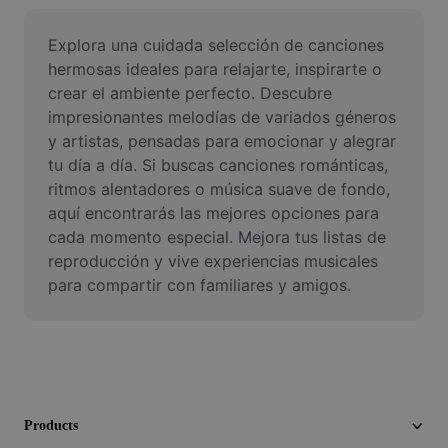
Remove image BG
Explora una cuidada selección de canciones 
Image merge
hermosas ideales para relajarte, inspirarte o 
crear el ambiente perfecto. Descubre 
Image Enhancer
impresionantes melodías de variados géneros 
Resize Image
y artistas, pensadas para emocionar y alegrar 
tu día a día. Si buscas canciones románticas, 
Online Photo Editor
ritmos alentadores o música suave de fondo, 
aquí encontrarás las mejores opciones para 
Meme Generator
cada momento especial. Mejora tus listas de 
reproducción y vive experiencias musicales 
AI Text Remover
para compartir con familiares y amigos.
AI People Remover
AI Inpainting
Face Cutout
Products