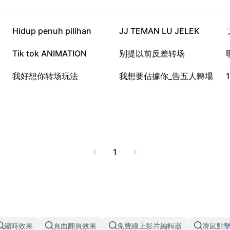
4.7萬
4.5萬
Hidup penuh pilihan
JJ TEMAN LU JELEK
1.3萬
1.3萬
Tik tok ANIMATION
别提以前反差转场
855
550
我好想你转场玩法
我想要佔據你_告五人轉場
1
縮時效果
頁面翻頁效果
免費線上影片編輯器
滑鼠點