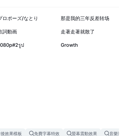
4萬
3.5萬
プロポーズ/なとり
那是我的三年反差转场
1萬
2135
歌詞動画
走著走著就散了
320
78
1080p#2รูป
Growth
擊後效果模板
免費字幕特效
螢幕震動效果
音樂漸弱效果