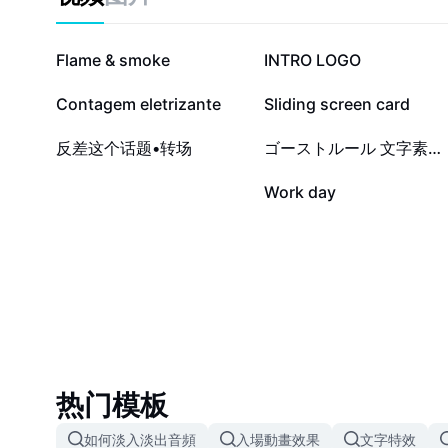
21.3萬
7.8萬
Flame & smoke
INTRO LOGO
3萬
1.7萬
Contagem eletrizante
Sliding screen card
1274
1019
反差这个话题•转场
ゴーストルール 文字素材 エフェクト付
1
0
Work day
热门模板
如何淡入淡出音頻
入場動畫效果
文字特效