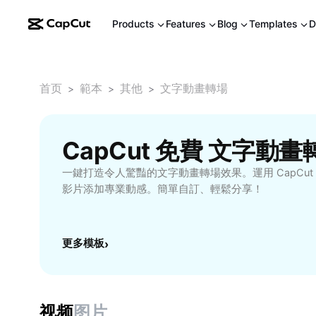
Products
Features
Blog
Templates
D
首页
範本
其他
文字動畫轉場
>
>
>
CapCut 免費 文字動畫
一鍵打造令人驚豔的文字動畫轉場效果。運用 CapCu
影片添加專業動感。簡單自訂、輕鬆分享！
更多模板
›
视频
图片