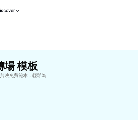
iscover
轉場 模板
t 剪映免費範本，輕鬆為