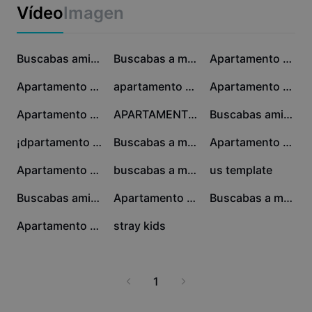
Business templates
Vídeo
Imagen
Marketing
Trust Center
Text & Audio
Lifestyle & Vlogs
385 mil
210,9 mil
136,7 mil
Industry templates
Help Center
Buscabas ami hermano
Buscabas a mi bro..
Apartamento 512
Auto captions
Custom design
75,2 mil
63,2 mil
51,5 mil
Apartamento 512
apartamento 512
Apartamento 512
Recap templates
Caption templates
More
Newsroom
18,5 mil
10 mil
9,7 mil
Apartamento 512
APARTAMENTO 512
Buscabas ami hermano
Speech recognition
About CapCut's Terms of Service
7,9 mil
7,3 mil
3,7 mil
¡dpartamento 5-12!
Buscabas a mi amigo?
Apartamento 512🥰😍
Text to speech
Resources
Dreamina Seedance 2.0 Launch
3,2 mil
2,7 mil
2,2 mil
Apartamento 512
buscabas a mi herman
us template
How-to guides
Custom voices
1,3 mil
1,3 mil
1,1 mil
Buscabas ami hermano
Apartamento 512
Buscabas a mi herman
Market Trends
Enhance voice
875
137
Apartamento 512
stray kids
Top Picks
Reduce noise
Template trends & tips
1
Image
More