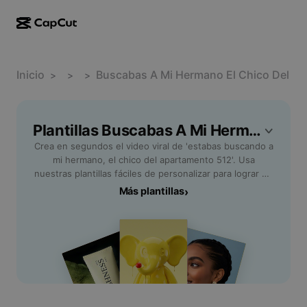
AI creation
Features
About
CapCut Desktop
Inicio
Social media templates
Plantilla
Música
Buscabas A Mi Hermano El Chico Del A
>
>
>
AI Design
AI tools
Community
CapCut Online
Holiday templates
Video Studio
Video editor & generator
Plantillas Buscabas A Mi Hermano El Chico Del Apartamento 512 Gratis De CapCut
CapCut Pad
More
Initiatives
Crea en segundos el video viral de 'estabas buscando a
AI video generator
Image editor & generator
CapCut Mobile
mi hermano, el chico del apartamento 512'. Usa
Affiliates
nuestras plantillas fáciles de personalizar para lograr un
AI image generator
Voice generator & editor
Dreamina AI
aspecto profesional. ¡Empieza ahora!
Más plantillas
›
Calendar templates
Pioneer Program
AI image enhancer
More
Pippit AI
Anniversary templates
Creative Partner Program
Dreamina Seedance 2.5
CapCut Creative Campus
Use cases
Nano Banana Pro
Effects templates
Social media
Gemini Omni
Help