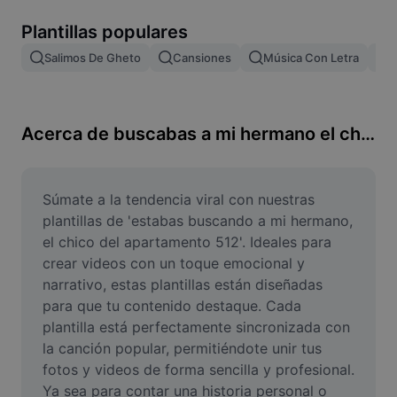
Remove image BG
Plantillas populares
Image merge
Salimos De Gheto
Cansiones
Música Con Letra
F
Image Enhancer
Resize Image
Acerca de buscabas a mi hermano el chico del apartamento 512
Online Photo Editor
Meme Generator
Súmate a la tendencia viral con nuestras 
plantillas de 'estabas buscando a mi hermano, 
AI Text Remover
el chico del apartamento 512'. Ideales para 
crear videos con un toque emocional y 
AI People Remover
narrativo, estas plantillas están diseñadas 
para que tu contenido destaque. Cada 
AI Inpainting
plantilla está perfectamente sincronizada con 
Face Cutout
la canción popular, permitiéndote unir tus 
fotos y videos de forma sencilla y profesional. 
Ya sea para contar una historia personal o 