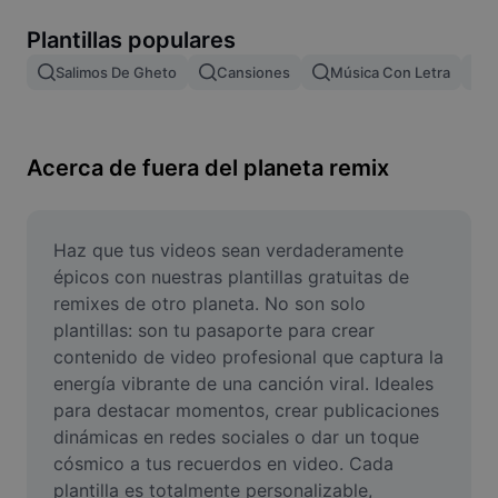
Remove image BG
Plantillas populares
Image merge
Salimos De Gheto
Cansiones
Música Con Letra
M
Image Enhancer
Resize Image
Acerca de fuera del planeta remix
Online Photo Editor
Meme Generator
Haz que tus videos sean verdaderamente 
épicos con nuestras plantillas gratuitas de 
AI Text Remover
remixes de otro planeta. No son solo 
plantillas: son tu pasaporte para crear 
AI People Remover
contenido de video profesional que captura la 
energía vibrante de una canción viral. Ideales 
AI Inpainting
para destacar momentos, crear publicaciones 
Face Cutout
dinámicas en redes sociales o dar un toque 
cósmico a tus recuerdos en video. Cada 
plantilla es totalmente personalizable, 