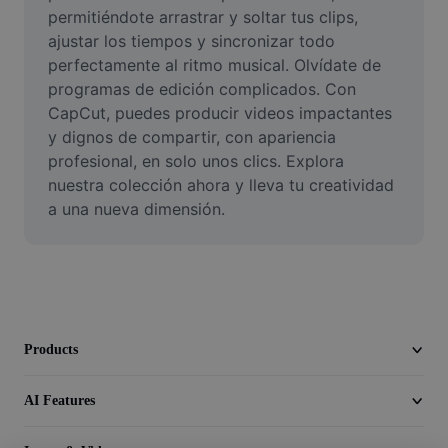
Video
permitiéndote arrastrar y soltar tus clips, 
ajustar los tiempos y sincronizar todo 
Remove video BG
perfectamente al ritmo musical. Olvídate de 
programas de edición complicados. Con 
Enhance quality
CapCut, puedes producir videos impactantes 
y dignos de compartir, con apariencia 
Video Editor
profesional, en solo unos clics. Explora 
Trim Video
nuestra colección ahora y lleva tu creatividad 
a una nueva dimensión.
Add Subtitles To Video
Video Converter
Products
AI Features