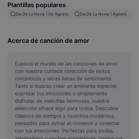
Plantillas populares
Remove image BG
Día De La Novia 1 De Agosto
Dia De La Novia 1 Agosto
Image merge
Image Enhancer
Acerca de canción de amor
Resize Image
Online Photo Editor
Explora el mundo de las canciones de amor 
Meme Generator
con nuestra cuidada colección de éxitos 
románticos y letras llenas de sentimiento. 
AI Text Remover
Tanto si buscas crear un ambiente especial, 
expresar tus emociones o simplemente 
AI People Remover
disfrutar de melodías hermosas, nuestra 
selección ofrece algo para todos. Descubre 
AI Inpainting
clásicos de siempre y favoritos modernos, 
Face Cutout
pensados para avivar el romance y conectar 
con tus emociones. Perfectas para bodas, 
aniversarios o noches acogedoras, inspira tus 