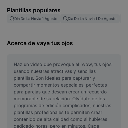
Remove image BG
Plantillas populares
Image merge
Dia De La Novia 1 Agosto
Día De La Novia 1 De Agosto
Image Enhancer
Resize Image
Acerca de vaya tus ojos
Online Photo Editor
Meme Generator
Haz un video que provoque el 'wow, tus ojos' 
usando nuestras atractivas y sencillas 
AI Text Remover
plantillas. Son ideales para capturar y 
compartir momentos especiales, perfectas 
AI People Remover
para parejas que desean crear un recuerdo 
memorable de su relación. Olvídate de los 
AI Inpainting
programas de edición complicados; nuestras 
Face Cutout
plantillas profesionales te permiten crear 
contenido de alta calidad como si hubieras 
dedicado horas, pero en minutos. Cada 