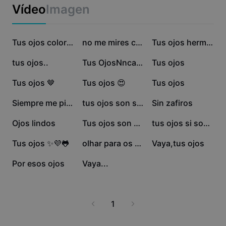
Business templates
Vídeo
Imagen
Marketing
Trust Center
Text & Audio
Lifestyle & Vlogs
1,5 M
306,8 mil
252 mil
Industry templates
Help Center
Tus ojos color café
no me mires con
Tus ojos hermosos
Auto captions
Custom design
90,1 mil
19,5 mil
14,8 mil
tus ojos..
Tus OjosNnca Mntiran
Tus ojos
Recap templates
Caption templates
More
Newsroom
4,4 mil
3,9 mil
2,9 mil
Tus ojos 🤎
Tus ojos 😍
Tus ojos
Speech recognition
About CapCut's Terms of Service
2,3 mil
1,9 mil
1,6 mil
Siempre me pierdo
tus ojos son safiros
Sin zafiros
Text to speech
Resources
Dreamina Seedance 2.0 Launch
1,2 mil
941
665
Ojos lindos
Tus ojos son Zafiros
tus ojos si son...
How-to guides
Custom voices
604
391
345
Tus ojos ✨💜🐸
olhar para os olhos
Vaya,tus ojos
Market Trends
Enhance voice
108
79
Por esos ojos
Vaya...
Top Picks
Reduce noise
Template trends & tips
1
Image
More