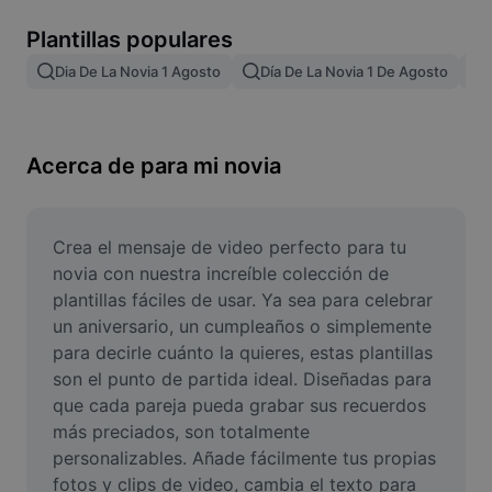
Remove image BG
Plantillas populares
Image merge
Dia De La Novia 1 Agosto
Día De La Novia 1 De Agosto
Image Enhancer
Resize Image
Acerca de para mi novia
Online Photo Editor
Meme Generator
Crea el mensaje de video perfecto para tu 
novia con nuestra increíble colección de 
AI Text Remover
plantillas fáciles de usar. Ya sea para celebrar 
un aniversario, un cumpleaños o simplemente 
AI People Remover
para decirle cuánto la quieres, estas plantillas 
son el punto de partida ideal. Diseñadas para 
AI Inpainting
que cada pareja pueda grabar sus recuerdos 
Face Cutout
más preciados, son totalmente 
personalizables. Añade fácilmente tus propias 
fotos y clips de video, cambia el texto para 