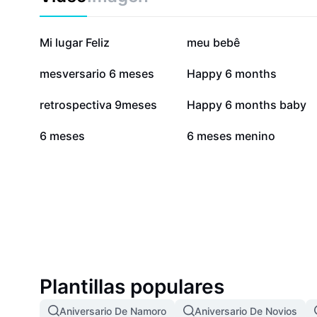
1,8 M
795,5 mil
Mi lugar Feliz
meu bebê
11,7 mil
9,8 mil
mesversario 6 meses
Happy 6 months
6 mil
4,6 mil
retrospectiva 9meses
Happy 6 months baby
59
32
6 meses
6 meses menino
Plantillas populares
Aniversario De Namoro
Aniversario De Novios