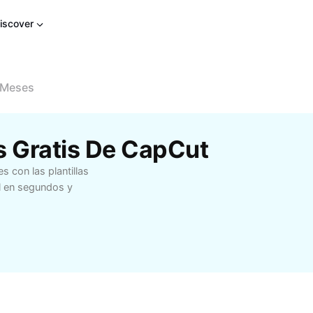
iscover
6 Meses
es Gratis De CapCut
 con las plantillas
al en segundos y