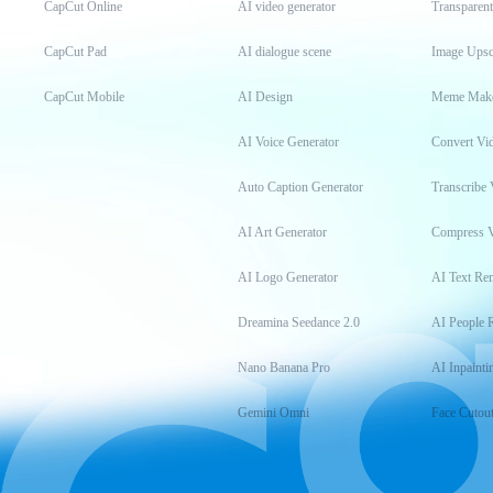
CapCut Online
AI video generator
Transparen
CapCut Pad
AI dialogue scene
Image Upsc
CapCut Mobile
AI Design
Meme Mak
AI Voice Generator
Convert Vi
Auto Caption Generator
Transcribe 
AI Art Generator
Compress 
AI Logo Generator
AI Text Re
Dreamina Seedance 2.0
AI People 
Nano Banana Pro
AI Inpainti
Gemini Omni
Face Cutou