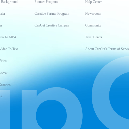
t Background
Pioneer Program
Help Center
aler
Creative Partner Program
Newsroom
er
CapCut Creative Campus
Community
deo To MP4
Trust Center
Video To Text
About CapCut's Terms of Servi
Video
mover
Remover
ng
t