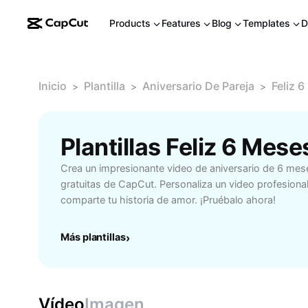
Products
Features
Blog
Templates
D
Inicio
Plantilla
Aniversario De Pareja
Feliz 
>
>
>
Plantillas Feliz 6 Mes
Crea un impresionante video de aniversario de 6 meses
gratuitas de CapCut. Personaliza un video profesion
comparte tu historia de amor. ¡Pruébalo ahora!
Más plantillas
›
Vídeo
Imagen