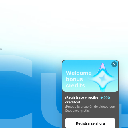
ce
Welcome
bonus
credits
¡Regístrate y recibe
200
créditos!
¡Prueba la creación de videos con
Seedance gratis!
Registrarse ahora