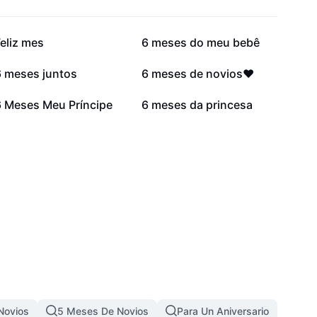
15,8 mil
14,8 mil
eliz mes
6 meses do meu bebê
6,1 mil
6,1 mil
6 meses juntos
6 meses de novios❤️
1,1 mil
90
6 Meses Meu Príncipe
6 meses da princesa
Novios
5 Meses De Novios
Para Un Aniversario
Fel