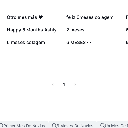
269,7 mil
20,8 mil
Otro mes más ❤️
feliz 6meses colagem
F
7,7 mil
6,9 mil
Happy 5 Months Ashly
2 meses
3,1 mil
1,5 mil
6 meses colagem
6 MESES 💛
1
Primer Mes De Novios
3 Meses De Novios
Un Mes De 