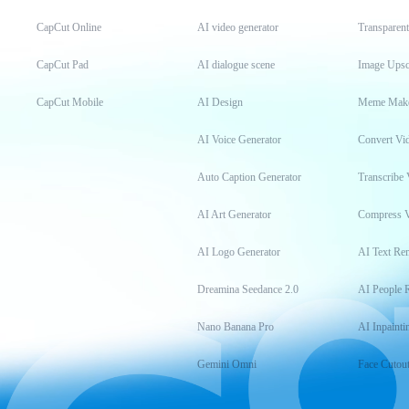
CapCut Online
AI video generator
Transparen
CapCut Pad
AI dialogue scene
Image Upsc
CapCut Mobile
AI Design
Meme Mak
AI Voice Generator
Convert Vi
Auto Caption Generator
Transcribe 
AI Art Generator
Compress 
AI Logo Generator
AI Text Re
Dreamina Seedance 2.0
AI People 
Nano Banana Pro
AI Inpainti
Gemini Omni
Face Cutou