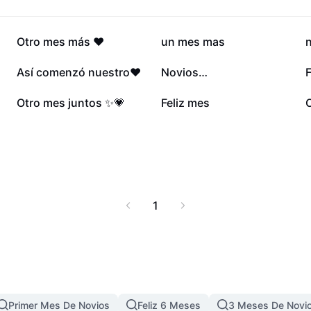
270,3 mil
180 mil
Otro mes más ❤️
un mes mas
57,2 mil
54,1 mil
Así comenzó nuestro♥️
Novios…
F
28,2 mil
15,8 mil
Otro mes juntos ✨💗
Feliz mes
1
Primer Mes De Novios
Feliz 6 Meses
3 Meses De Novi