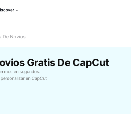
iscover
 De Novios
Novios Gratis De CapCut
e un mes en segundos.
e personalizar en CapCut