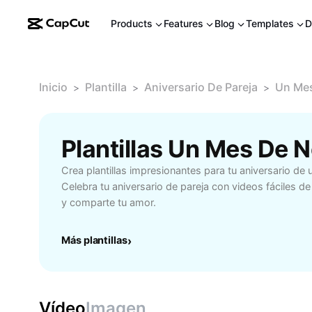
Products
Features
Blog
Templates
D
Inicio
Plantilla
Aniversario De Pareja
Un Mes
>
>
>
Plantillas Un Mes De 
Crea plantillas impresionantes para tu aniversario d
Celebra tu aniversario de pareja con videos fáciles d
y comparte tu amor.
Más plantillas
›
Vídeo
Imagen