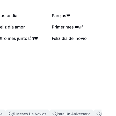
117,5 mil
86,7 mil
nosso dia
Parejas💗
50,7 mil
46,4 mil
eliz día amor
Primer mes ❤️‍🩹
10 mil
8,2 mil
Otro mes juntos🥰❤️
Feliz día del novio
os
5 Meses De Novios
Para Un Aniversario
Feliz An