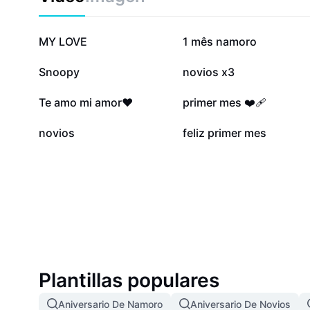
760,3 mil
274,9 mil
MY LOVE
1 mês namoro
66,7 mil
64,1 mil
Snoopy
novios x3
43,4 mil
30,2 mil
Te amo mi amor❤️
primer mes ❤️‍🩹
3 mil
782
novios
feliz primer mes
Plantillas populares
Aniversario De Namoro
Aniversario De Novios