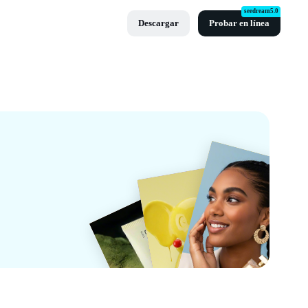
seedream5.0
Descargar
Probar en línea