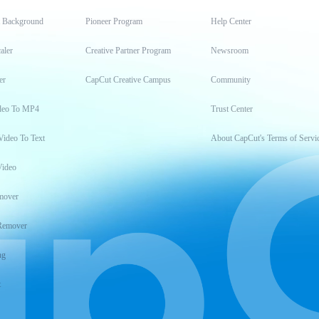
t Background
Pioneer Program
Help Center
aler
Creative Partner Program
Newsroom
er
CapCut Creative Campus
Community
deo To MP4
Trust Center
Video To Text
About CapCut's Terms of Servi
Video
mover
Remover
ng
t