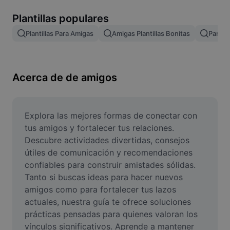
Remove image BG
Plantillas populares
Image merge
Plantillas Para Amigas
Amigas Plantillas Bonitas
Para M
Image Enhancer
Resize Image
Acerca de de amigos
Online Photo Editor
Meme Generator
Explora las mejores formas de conectar con 
tus amigos y fortalecer tus relaciones. 
AI Text Remover
Descubre actividades divertidas, consejos 
útiles de comunicación y recomendaciones 
AI People Remover
confiables para construir amistades sólidas. 
Tanto si buscas ideas para hacer nuevos 
AI Inpainting
amigos como para fortalecer tus lazos 
Face Cutout
actuales, nuestra guía te ofrece soluciones 
prácticas pensadas para quienes valoran los 
vínculos significativos. Aprende a mantener 