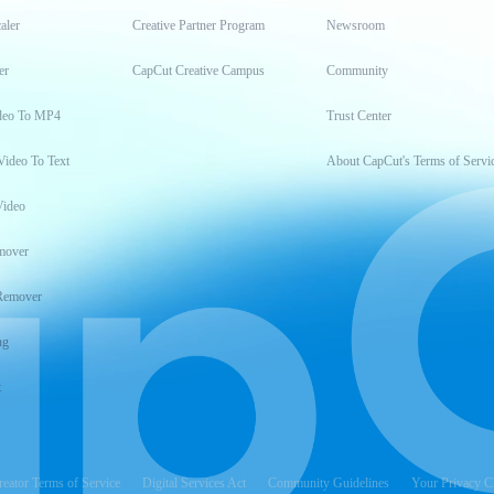
aler
Creative Partner Program
Newsroom
er
CapCut Creative Campus
Community
deo To MP4
Trust Center
Video To Text
About CapCut's Terms of Servi
Video
mover
Remover
ng
t
reator Terms of Service
Digital Services Act
Community Guidelines
Your Privacy C