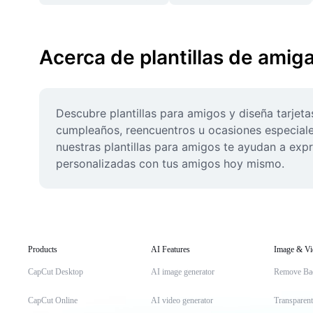
Acerca de plantillas de amig
Descubre plantillas para amigos y diseña tarjet
cumpleaños, reencuentros u ocasiones especiales 
nuestras plantillas para amigos te ayudan a expr
personalizadas con tus amigos hoy mismo.
Products
AI Features
Image & Vi
CapCut Desktop
AI image generator
Remove Ba
CapCut Online
AI video generator
Transparen