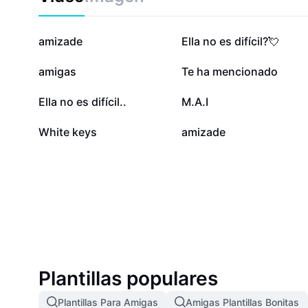
1,8 M
1,8 M
amizade
Ella no es difícil?💘
303,3 mil
203 mil
amigas
Te ha mencionado
67 mil
58,7 mil
Ella no es difícil..
M.A.I
8,5 mil
1 mil
White keys
amizade
Plantillas populares
Plantillas Para Amigas
Amigas Plantillas Bonitas