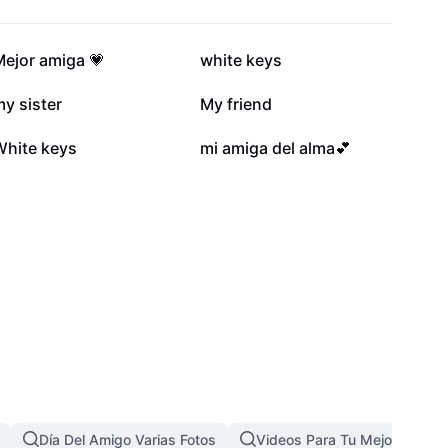
421,3 mil
383,8 mil
Mejor amiga 💗
white keys
117,4 mil
110,9 mil
y sister
My friend
19 mil
15,1 mil
White keys
mi amiga del alma💕
Día Del Amigo Varias Fotos
Videos Para Tu Mejor Amiga