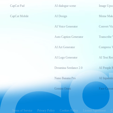
CapCut Pad
AI dialogue scene
Image Upsc
CapCut Mobile
AI Design
Meme Mak
AI Voice Generator
Convert Vi
Auto Caption Generator
Transcribe 
AI Art Generator
Compress 
AI Logo Generator
AI Text Re
Dreamina Seedance 2.0
AI People 
Nano Banana Pro
AI Inpainti
Gemini Omni
Face Cutou
Terms of Service
Privacy Policy
Cookies Policy
License Agreement
C