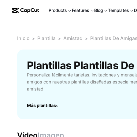
Products
Features
Blog
Templates
D
Inicio
Plantilla
Amistad
Plantillas De Amiga
>
>
>
Plantillas Plantillas 
Personaliza fácilmente tarjetas, invitaciones y mensaj
amigos con nuestras plantillas diseñadas especialmen
amistad.
Más plantillas
›
Vídeo
Imagen