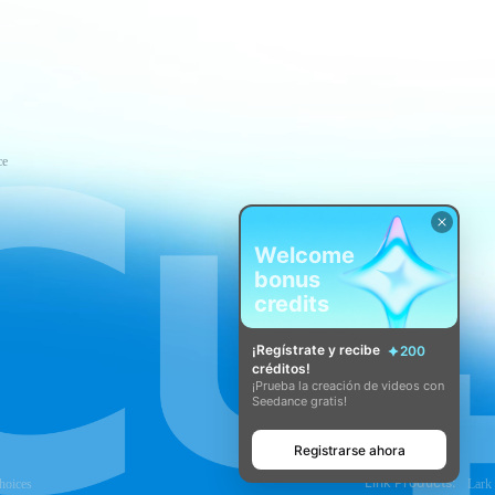
ce
Welcome
bonus
credits
¡Regístrate y recibe
200
créditos!
¡Prueba la creación de videos con
Seedance gratis!
Registrarse ahora
Link Products:
hoices
Lark