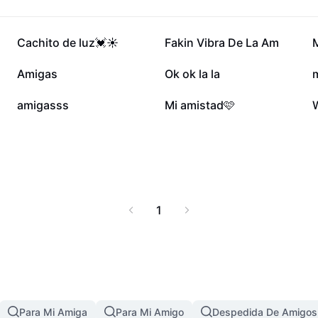
965,9 mil
501 mil
Cachito de luz💓☀️
Fakin Vibra De La Am
161,8 mil
144,3 mil
Amigas
Ok ok la la
m
49,7 mil
47,3 mil
amigasss
Mi amistad🩷
1
Para Mi Amiga
Para Mi Amigo
Despedida De Amigos