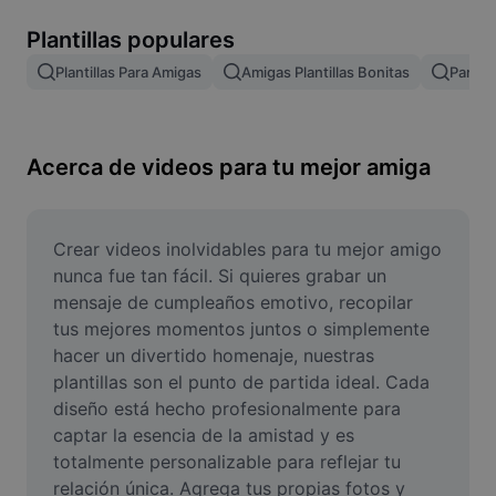
Remove image BG
Plantillas populares
Image merge
Plantillas Para Amigas
Amigas Plantillas Bonitas
Para M
Image Enhancer
Resize Image
Acerca de videos para tu mejor amiga
Online Photo Editor
Meme Generator
Crear videos inolvidables para tu mejor amigo 
nunca fue tan fácil. Si quieres grabar un 
AI Text Remover
mensaje de cumpleaños emotivo, recopilar 
tus mejores momentos juntos o simplemente 
AI People Remover
hacer un divertido homenaje, nuestras 
plantillas son el punto de partida ideal. Cada 
AI Inpainting
diseño está hecho profesionalmente para 
Face Cutout
captar la esencia de la amistad y es 
totalmente personalizable para reflejar tu 
relación única. Agrega tus propias fotos y 