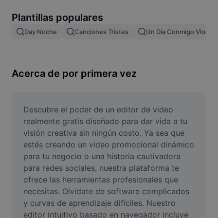
Remove image BG
Plantillas populares
Image merge
Day Noche
Canciones Tristes
Un Día Conmigo Vlog
Image Enhancer
Resize Image
Acerca de por primera vez
Online Photo Editor
Meme Generator
Descubre el poder de un editor de video 
realmente gratis diseñado para dar vida a tu 
AI Text Remover
visión creativa sin ningún costo. Ya sea que 
estés creando un video promocional dinámico 
AI People Remover
para tu negocio o una historia cautivadora 
para redes sociales, nuestra plataforma te 
AI Inpainting
ofrece las herramientas profesionales que 
Face Cutout
necesitas. Olvídate de software complicados 
y curvas de aprendizaje difíciles. Nuestro 
editor intuitivo basado en navegador incluye 