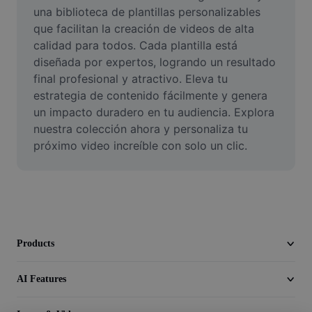
Video
una biblioteca de plantillas personalizables 
que facilitan la creación de videos de alta 
Remove video BG
calidad para todos. Cada plantilla está 
diseñada por expertos, logrando un resultado 
Enhance quality
final profesional y atractivo. Eleva tu 
estrategia de contenido fácilmente y genera 
Video Editor
un impacto duradero en tu audiencia. Explora 
Trim Video
nuestra colección ahora y personaliza tu 
próximo video increíble con solo un clic.
Add Subtitles To Video
Video Converter
Products
AI Features