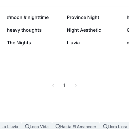
77,1 mil
65,2 mil
#moon # nighttime
Province Night
13,3 mil
5,9 mil
heavy thoughts
Night Aesthetic
2,4 mil
470
The Nights
Lluvia
1
 La Lluvia
Loca Vida
Hasta El Amanecer
Llora Llora