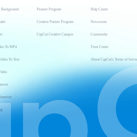
t Background
Pioneer Program
Help Center
aler
Creative Partner Program
Newsroom
er
CapCut Creative Campus
Community
deo To MP4
Trust Center
Video To Text
About CapCut's Terms of Servi
Video
mover
Remover
ng
t