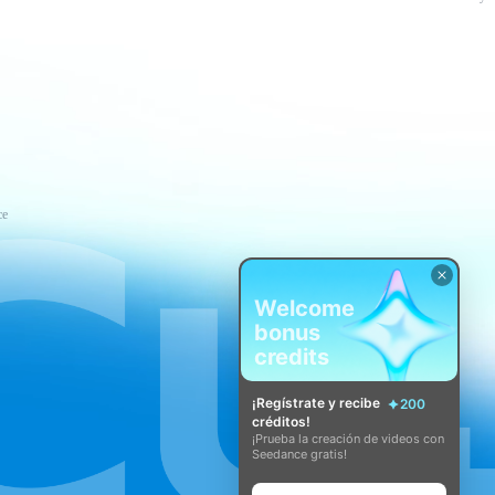
ce
Welcome
bonus
credits
¡Regístrate y recibe
200
créditos!
¡Prueba la creación de videos con
Seedance gratis!