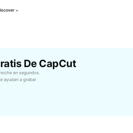
iscover
Gratis De CapCut
a noche en segundos.
 te ayudan a grabar