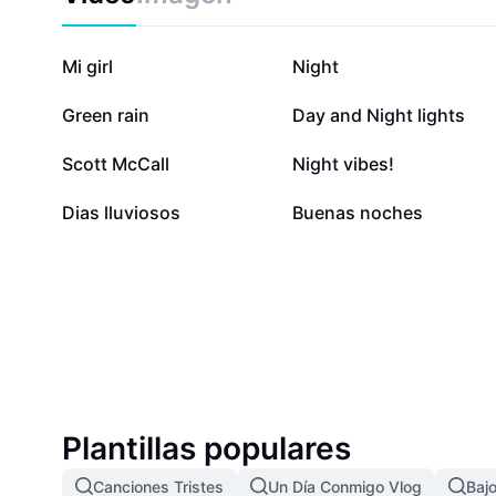
1,4 M
103,5 mil
Mi girl
Night
20,3 mil
18,3 mil
Green rain
Day and Night lights
5 mil
3,4 mil
Scott McCall
Night vibes!
25
1
Dias lluviosos
Buenas noches
Plantillas populares
Canciones Tristes
Un Día Conmigo Vlog
Bajo