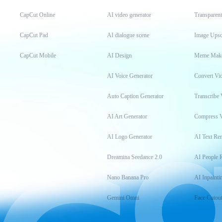
CapCut Online
AI video generator
Transparen
CapCut Pad
AI dialogue scene
Image Upsc
CapCut Mobile
AI Design
Meme Mak
AI Voice Generator
Convert Vi
Auto Caption Generator
Transcribe 
AI Art Generator
Compress 
AI Logo Generator
AI Text Re
Dreamina Seedance 2.0
AI People 
Nano Banana Pro
AI Inpainti
Gemini Omni
Face Cutou