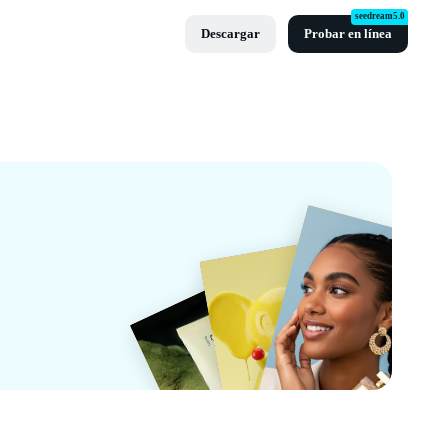
seedream5.0
Descargar
Probar en línea