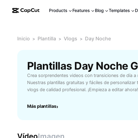
Products
Features
Blog
Templates
D
Inicio
Plantilla
Vlogs
Day Noche
>
>
>
Plantillas Day Noche 
Crea sorprendentes videos con transiciones de día 
Nuestras plantillas gratuitas y fáciles de personalizar
vlogs de calidad profesional. ¡Empieza a editar ahora!
Más plantillas
›
Vídeo
Imagen