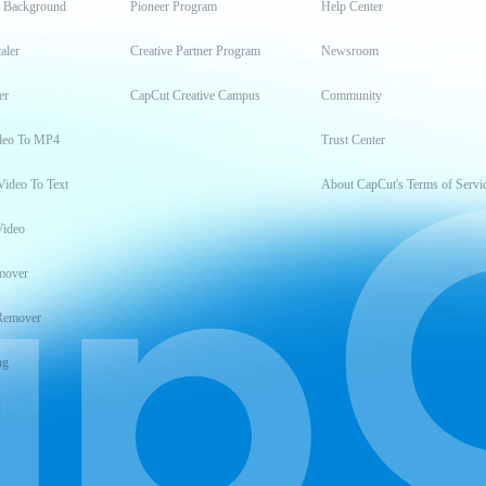
t Background
Pioneer Program
Help Center
aler
Creative Partner Program
Newsroom
er
CapCut Creative Campus
Community
deo To MP4
Trust Center
Video To Text
About CapCut's Terms of Servi
Video
mover
Remover
ng
t