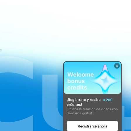
ce
Welcome
bonus
credits
¡Regístrate y recibe
200
créditos!
¡Prueba la creación de videos con
Seedance gratis!
Registrarse ahora