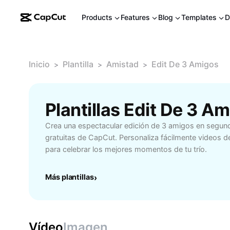
Products
Features
Blog
Templates
D
Inicio
Plantilla
Amistad
Edit De 3 Amigos
>
>
>
Plantillas Edit De 3 A
Crea una espectacular edición de 3 amigos en segundo
gratuitas de CapCut. Personaliza fácilmente videos de
para celebrar los mejores momentos de tu trío.
Más plantillas
›
Vídeo
Imagen