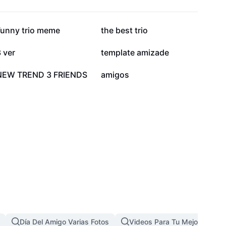
95,3 mil
94,9 mil
Funny trio meme
the best trio
29,7 mil
23,7 mil
 ver
template amizade
1,6 mil
1,4 mil
NEW TREND 3 FRIENDS
amigos
Día Del Amigo Varias Fotos
Videos Para Tu Mejor Amiga