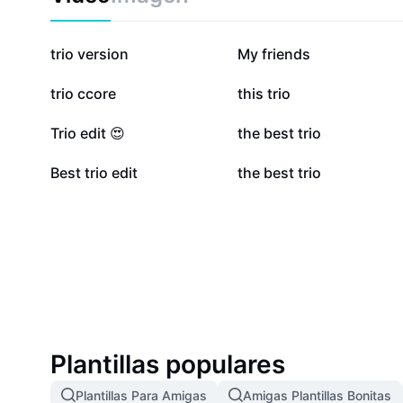
310,7 mil
277,6 mil
trio version
My friends
64,8 mil
54,3 mil
trio ccore
this trio
23,1 mil
5 mil
Trio edit 😍
the best trio
1,1 mil
482
Best trio edit
the best trio
Plantillas populares
Plantillas Para Amigas
Amigas Plantillas Bonitas