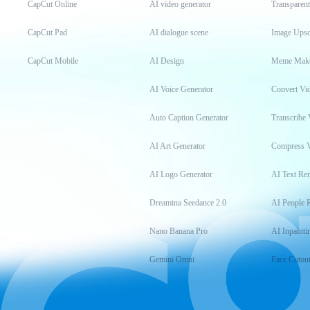
CapCut Online
AI video generator
Transparen
CapCut Pad
AI dialogue scene
Image Upsc
CapCut Mobile
AI Design
Meme Mak
AI Voice Generator
Convert Vi
Auto Caption Generator
Transcribe 
AI Art Generator
Compress 
AI Logo Generator
AI Text Re
Dreamina Seedance 2.0
AI People 
Nano Banana Pro
AI Inpainti
Gemini Omni
Face Cutou