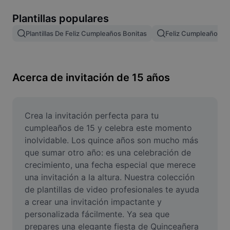
Remove image BG
Plantillas populares
Image merge
Plantillas De Feliz Cumpleaños Bonitas
Feliz Cumpleaños Pla
Image Enhancer
Resize Image
Acerca de invitación de 15 años
Online Photo Editor
Meme Generator
Crea la invitación perfecta para tu 
cumpleaños de 15 y celebra este momento 
AI Text Remover
inolvidable. Los quince años son mucho más 
que sumar otro año: es una celebración de 
AI People Remover
crecimiento, una fecha especial que merece 
una invitación a la altura. Nuestra colección 
AI Inpainting
de plantillas de video profesionales te ayuda 
Face Cutout
a crear una invitación impactante y 
personalizada fácilmente. Ya sea que 
prepares una elegante fiesta de Quinceañera 