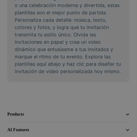
Video
o una celebración moderna y divertida, estas 
plantillas son el mejor punto de partida. 
Remove video BG
Personaliza cada detalle: música, texto, 
colores y fotos, y logra que tu invitación 
Enhance quality
transmita tu estilo único. Olvida las 
invitaciones en papel y crea un video 
Video Editor
dinámico que entusiasme a tus invitados y 
Trim Video
marque el ritmo de tu evento. Explora las 
plantillas aquí abajo y haz clic para diseñar tu 
Add Subtitles To Video
invitación de video personalizada hoy mismo.
Video Converter
Products
AI Features